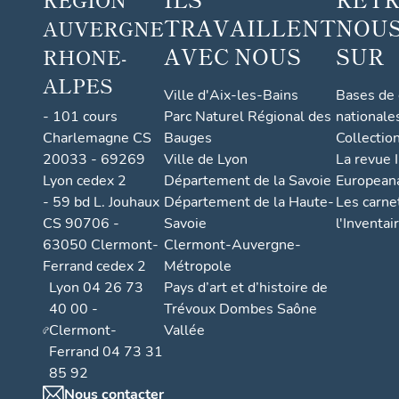
TRAVAILLENT
NOUS
AUVERGNE
AVEC NOUS
SUR
RHONE-
ALPES
Ville d'Aix-les-Bains
Bases de
- 101 cours
Parc Naturel Régional des
nationale
Charlemagne CS
Bauges
Collectio
20033 - 69269
Ville de Lyon
La revue I
Lyon cedex 2
Département de la Savoie
European
- 59 bd L. Jouhaux
Département de la Haute-
Les carne
CS 90706 -
Savoie
l'Inventai
63050 Clermont-
Clermont-Auvergne-
Ferrand cedex 2
Métropole
Lyon 04 26 73
Pays d’art et d’histoire de
40 00 -
Trévoux Dombes Saône
Clermont-
Vallée
Ferrand 04 73 31
85 92
Nous contacter