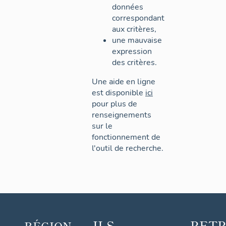
données
correspondant
aux critères,
une mauvaise
expression
des critères.
Une aide en ligne
est disponible
ici
pour plus de
renseignements
sur le
fonctionnement de
l'outil de recherche.
ILS
RET
RÉGION