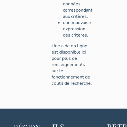
données
correspondant
aux critères,
une mauvaise
expression
des critères.
Une aide en ligne
est disponible
ici
pour plus de
renseignements
sur le
fonctionnement de
l'outil de recherche.
ILS
RET
RÉGION