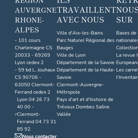
TRAVAILLENT
NOUS
AUVERGNE
AVEC NOUS
SUR
RHONE-
ALPES
Ville d'Aix-les-Bains
Bases de
- 101 cours
Parc Naturel Régional des
nationale
Charlemagne CS
Bauges
Collectio
20033 - 69269
Ville de Lyon
La revue I
Lyon cedex 2
Département de la Savoie
European
- 59 bd L. Jouhaux
Département de la Haute-
Les carne
CS 90706 -
Savoie
l'Inventai
63050 Clermont-
Clermont-Auvergne-
Ferrand cedex 2
Métropole
Lyon 04 26 73
Pays d’art et d’histoire de
40 00 -
Trévoux Dombes Saône
Clermont-
Vallée
Ferrand 04 73 31
85 92
Nous contacter