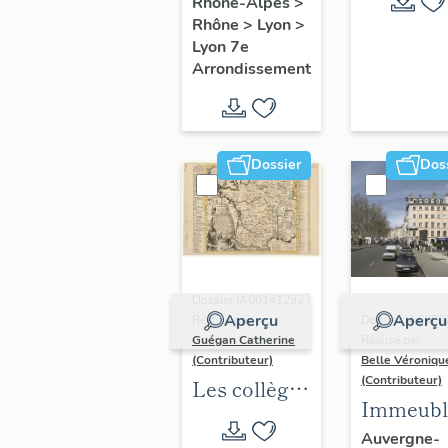
Rhône-Alpes
>
Rhône
>
Lyon
>
Lyon 7e
Arrondissement
Dossier
Dos
Dossier IA00141292 |
Aperçu
Aperçu
Réalisé par
Dossier IA6900
Guégan Catherine
Réalisé par
(Contributeur)
Belle Véroniqu
(Contributeur)
Les collèges
Immeubl
jésuites
du secte
Auvergne-
d'Ancien