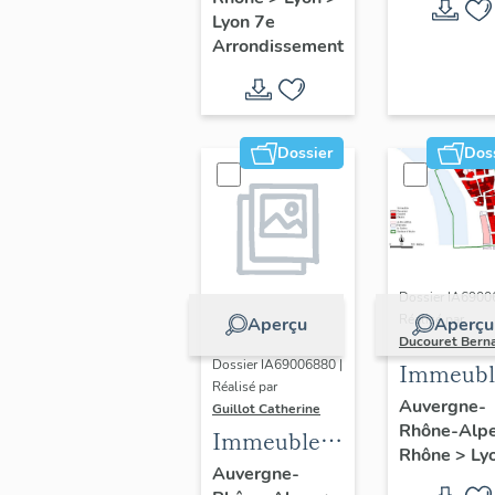
Guillotière
Lyon 7e
Arrondissement
Dossier
Dos
Dossier IA6900
Réalisé par
Aperçu
Aperçu
Ducouret Bern
Dossier IA69006880 |
Immeubl
Réalisé par
du quarti
Auvergne-
Guillot Catherine
Rhône-Alp
Saint-Niz
Immeubles,
Rhône
>
Ly
maisons
Auvergne-