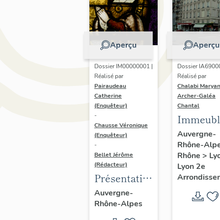
Aperçu
Aperçu
Dossier IM00000001 |
Dossier IA6900
Réalisé par
Réalisé par
Pairaudeau
Chalabi Maryan
Catherine
Archer-Galéa
(Enquêteur)
Chantal
-
Immeubl
Chausse Véronique
Auvergne-
(Enquêteur)
Rhône-Alp
-
Rhône
>
Ly
Bellet Jérôme
(Rédacteur)
Lyon 2e
Présentation
Arrondisse
de
Auvergne-
Rhône-Alpes
l'opération
d'inventaire