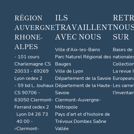
ILS
RET
RÉGION
TRAVAILLENT
NOUS
AUVERGNE
AVEC NOUS
SUR
RHONE-
ALPES
Ville d'Aix-les-Bains
Bases de
- 101 cours
Parc Naturel Régional des
nationale
Charlemagne CS
Bauges
Collectio
20033 - 69269
Ville de Lyon
La revue I
Lyon cedex 2
Département de la Savoie
European
- 59 bd L. Jouhaux
Département de la Haute-
Les carne
CS 90706 -
Savoie
l'Inventai
63050 Clermont-
Clermont-Auvergne-
Ferrand cedex 2
Métropole
Lyon 04 26 73
Pays d’art et d’histoire de
40 00 -
Trévoux Dombes Saône
Clermont-
Vallée