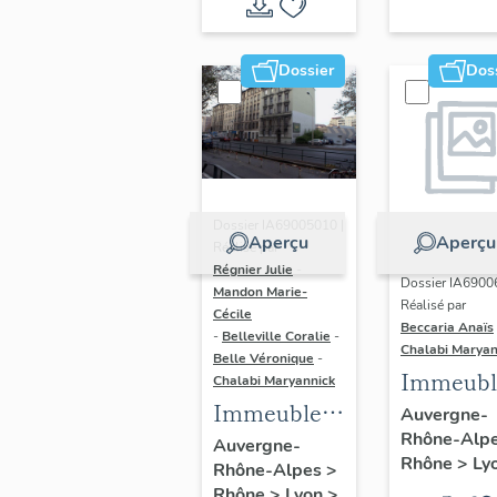
du vitrail
ancien de
Dossier
Dos
Rhône-
Alpes
(corpus
vitrearum)
Dossier IA69005010 |
Aperçu
Aperçu
Réalisé par
Régnier Julie
-
Dossier IA6900
Mandon Marie-
Réalisé par
Cécile
Beccaria Anaïs
-
Belleville Coralie
-
Chalabi Maryan
Belle Véronique
-
Immeubl
Chalabi Maryannick
Immeubles
des Ann
Auvergne-
Rhône-Alp
du secteur
Trente de
Auvergne-
Rhône
>
Ly
Rhône-Alpes
>
d'étude La
rive gau
Rhône
>
Lyon
>