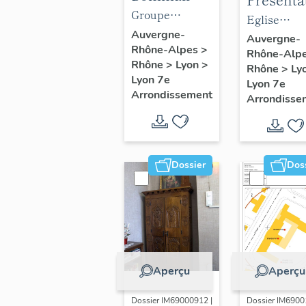
objets
Groupe
du mobil
Eglise
mobiliers
scolaire
Auvergne-
de l'églis
paroissiale
Auvergne-
Rhône-Alpes
>
du groupe
Gilbert-Dru
Rhône-Alp
paroissia
Notre-Dam
Rhône
>
Lyon
>
scolaire
Rhône
>
Ly
Notre-D
Saint-Louis
Lyon 7e
Lyon 7e
Gilbert-Dru
Saint-Lo
Arrondissement
Arrondisse
Dossier
Dos
Aperçu
Aperçu
Dossier IM69000912 |
Dossier IM6900