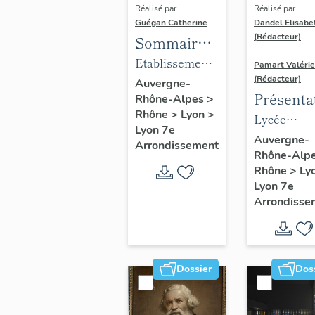
Réalisé par
Réalisé par
Guégan Catherine
Dandel Elisabe
(Rédacteur)
Sommaire
-
objets
Etablissement
Pamart Valérie
mobiliers :
(Rédacteur)
médical
Auvergne-
Présenta
Rhône-Alpes
>
Mobilier du
Clinique
Rhône
>
Lyon
>
des 1% d
Lycée
foyer
gynécologique
Lyon 7e
Lycée
profession
arménien
Auvergne-
et
Arrondissement
Rhône-Alp
Louise L
Louise Lab
de jeunes
d'accouchement
Rhône
>
Ly
filles Saint-
du docteur
Lyon 7e
Grégoire
Violet,
Arrondisse
actuellement
foyer arménien
de jeunes filles
Dossier
Dos
Saint-Grégoire