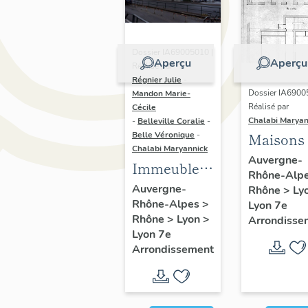
Dossier IA69005010 |
Aperçu
Aperçu
Réalisé par
Régnier Julie
-
Dossier IA6900
Mandon Marie-
Réalisé par
Cécile
Chalabi Maryan
-
Belleville Coralie
-
Belle Véronique
-
Maisons
Chalabi Maryannick
Auvergne-
Immeubles
Rhône-Alp
du secteur
Auvergne-
Rhône
>
Ly
Rhône-Alpes
>
d'étude La
Lyon 7e
Rhône
>
Lyon
>
Arrondisse
Guillotière
Lyon 7e
Arrondissement