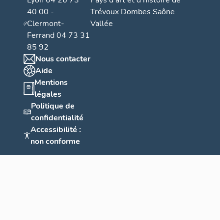
Lyon 04 26 73
Pays d’art et d’histoire de
40 00 -
Trévoux Dombes Saône
Clermont-
Vallée
Ferrand 04 73 31
85 92
Nous contacter
Aide
Mentions
légales
Politique de
confidentialité
Accessibilité :
non conforme