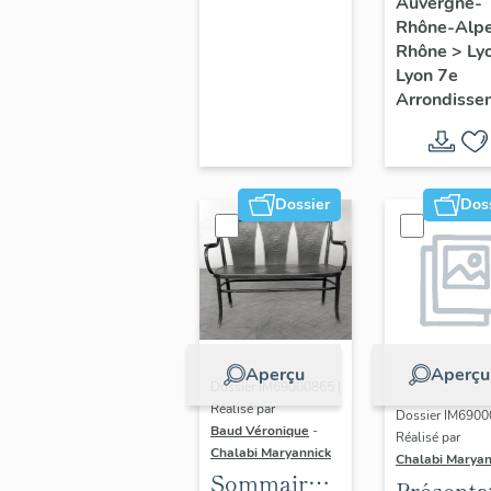
du secte
Auvergne-
Rhône-Alp
d'étude
Rhône
>
Ly
Lyon
Lyon 7e
Guillotiè
Arrondisse
Dossier
Dos
Aperçu
Aperçu
Dossier IM69000865 |
Réalisé par
Dossier IM6900
Baud Véronique
-
Réalisé par
Chalabi Maryannick
Chalabi Maryan
Sommaire
Présenta