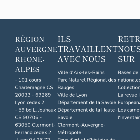
ILS
RET
RÉGION
TRAVAILLENT
NOUS
AUVERGNE
AVEC NOUS
SUR
RHONE-
ALPES
Ville d'Aix-les-Bains
Bases de
- 101 cours
Parc Naturel Régional des
nationale
Charlemagne CS
Bauges
Collectio
20033 - 69269
Ville de Lyon
La revue I
Lyon cedex 2
Département de la Savoie
European
- 59 bd L. Jouhaux
Département de la Haute-
Les carne
CS 90706 -
Savoie
l'Inventai
63050 Clermont-
Clermont-Auvergne-
Ferrand cedex 2
Métropole