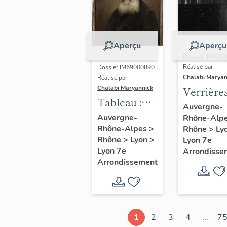
Aperçu
Aperçu
Dossier IM6900
Réalisé par
Dossier IM69000890 |
Chalabi Maryan
Réalisé par
Chalabi Maryannick
Verrière
Tableau :
Auvergne-
portrait du
Auvergne-
Rhône-Alp
Rhône-Alpes
>
Père
Rhône
>
Ly
Rhône
>
Lyon
>
Lyon 7e
Augustin
Lyon 7e
Arrondisse
Planque
Arrondissement
1
2
3
4
...
7