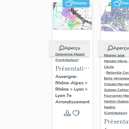
Dossier
Dos
Dossier IA69006881 |
Dossier IA6900
Aperçu
Aperçu
Réalisé par
Réalisé par
Delavenne Magali
Régnier Julie
-
(Contributeur)
Mandon Marie-
Présentation
Cécile
-
Belleville Cor
du secteur
Auvergne-
Belle Véroniqu
Rhône-Alpes
>
d'étude
Chalabi Maryan
Rhône
>
Lyon
>
Guégan Cather
"Saint-
Lyon 7e
Fourcayran Ma
André"
Arrondissement
Halitim-Dubois
(Lyon 7)
Nadine
(Contributeur)
Présenta