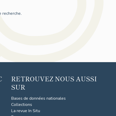
e recherche.
C
RETROUVEZ NOUS AUSSI
SUR
Bases de données nationales
Collections
La revue In Situ