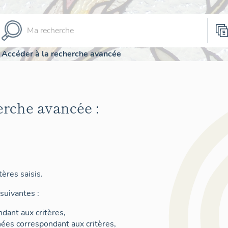
Accéder à la recherche avancée
erche avancée :
ères saisis.
suivantes :
dant aux critères,
nées correspondant aux critères,