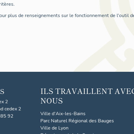
itères.
ur plus de renseignements sur le fonctionnement de l'outil d
ILS TRAVAILLENT AVE
S
NOUS
ex 2
nd cedex 2
Ville d'Aix-les-Bains
 85 92
Parc Naturel Régional des Bauges
Ville de Lyon