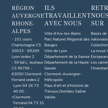
ILS
RET
RÉGION
TRAVAILLENT
NOUS
AUVERGNE
AVEC NOUS
SUR
RHONE-
ALPES
Ville d'Aix-les-Bains
Bases de
- 101 cours
Parc Naturel Régional des
nationale
Charlemagne CS
Bauges
Collectio
20033 - 69269
Ville de Lyon
La revue I
Lyon cedex 2
Département de la Savoie
European
- 59 bd L. Jouhaux
Département de la Haute-
Les carne
CS 90706 -
Savoie
l'Inventai
63050 Clermont-
Clermont-Auvergne-
Ferrand cedex 2
Métropole
Lyon 04 26 73
Pays d’art et d’histoire de
40 00 -
Trévoux Dombes Saône
Clermont-
Vallée
Ferrand 04 73 31