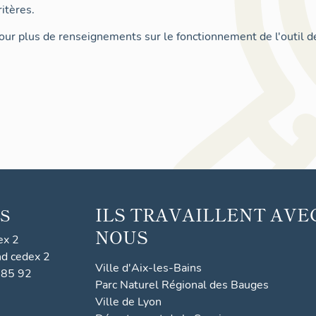
itères.
ur plus de renseignements sur le fonctionnement de l'outil d
ILS TRAVAILLENT AVE
S
NOUS
ex 2
nd cedex 2
Ville d'Aix-les-Bains
 85 92
Parc Naturel Régional des Bauges
Ville de Lyon