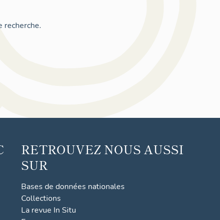
e recherche.
C
RETROUVEZ NOUS AUSSI
SUR
Bases de données nationales
Collections
La revue In Situ