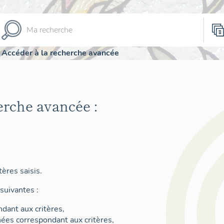
Accéder à la recherche avancée
erche avancée :
ères saisis.
suivantes :
dant aux critères,
nées correspondant aux critères,