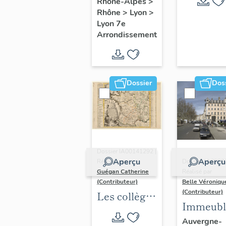
Rhône-Alpes
>
Rhône
>
Lyon
>
Lyon 7e
Arrondissement
Dossier
Dos
Dossier IA00141292 |
Aperçu
Aperçu
Réalisé par
Dossier IA6900
Guégan Catherine
Réalisé par
(Contributeur)
Belle Véroniqu
(Contributeur)
Les collèges
Immeubl
jésuites
du secte
Auvergne-
d'Ancien