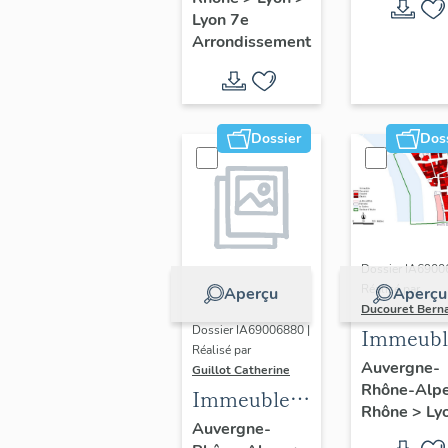
Guillotière
Lyon 7e
Arrondissement
Dossier
Dos
Dossier IA6900
Réalisé par
Aperçu
Aperçu
Ducouret Bern
Dossier IA69006880 |
Immeubl
Réalisé par
du quarti
Auvergne-
Guillot Catherine
Rhône-Alp
Saint-Niz
Immeubles,
Rhône
>
Ly
maisons
Auvergne-