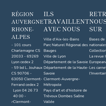
ILS
RET
RÉGION
TRAVAILLENT
NOUS
AUVERGNE
AVEC NOUS
SUR
RHONE-
ALPES
Ville d'Aix-les-Bains
Bases de
- 101 cours
Parc Naturel Régional des
nationale
Charlemagne CS
Bauges
Collectio
20033 - 69269
Ville de Lyon
La revue I
Lyon cedex 2
Département de la Savoie
European
- 59 bd L. Jouhaux
Département de la Haute-
Les carne
CS 90706 -
Savoie
l'Inventai
63050 Clermont-
Clermont-Auvergne-
Ferrand cedex 2
Métropole
Lyon 04 26 73
Pays d’art et d’histoire de
40 00 -
Trévoux Dombes Saône
Clermont-
Vallée