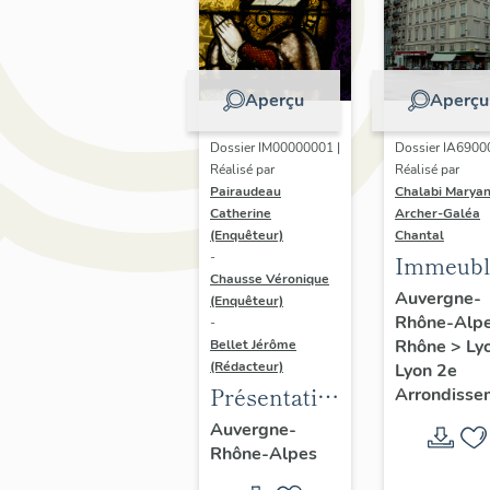
Aperçu
Aperçu
Dossier IM00000001 |
Dossier IA6900
Réalisé par
Réalisé par
Pairaudeau
Chalabi Maryan
Catherine
Archer-Galéa
(Enquêteur)
Chantal
-
Immeubl
Chausse Véronique
Auvergne-
(Enquêteur)
Rhône-Alp
-
Rhône
>
Ly
Bellet Jérôme
(Rédacteur)
Lyon 2e
Présentation
Arrondisse
de
Auvergne-
Rhône-Alpes
l'opération
d'inventaire