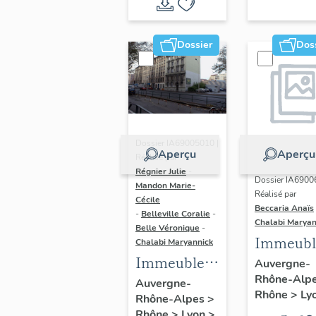
du vitrail
ancien de
Dossier
Dos
Rhône-
Alpes
(corpus
vitrearum)
Dossier IA69005010 |
Aperçu
Aperçu
Réalisé par
Régnier Julie
-
Dossier IA6900
Mandon Marie-
Réalisé par
Cécile
Beccaria Anaïs
-
Belleville Coralie
-
Chalabi Maryan
Belle Véronique
-
Immeubl
Chalabi Maryannick
Immeubles
des Ann
Auvergne-
Rhône-Alp
du secteur
Trente de
Auvergne-
Rhône
>
Ly
Rhône-Alpes
>
d'étude La
rive gau
Rhône
>
Lyon
>