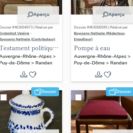
Aperçu
Aperçu
Dossier IM63004973 | Réalisé par
Dossier IM63006595 | Réalisé par
Groboillot Valérie
-
Buyssens Nathalie (Rédacteur,
Buyssens Nathalie (Contributeur)
Enquêteur)
Testament politique
Pompe à eau
de Philippe
Auvergne-Rhône-Alpes
>
Auvergne-Rhône-Alpes
>
Puy-de-Dôme
>
Randan
Puy-de-Dôme
>
Randan
d'Orléans, comte de
Paris
Dossier
Dossier