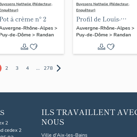
Buyssens Nathalie (Rédacteur,
Buyssens Nathalie (Rédacteur,
Enquêteur)
Enquêteur)
Pot à crème n° 2
Profil de Louis-
Philippe duc
Auvergne-Rhône-Alpes
>
Auvergne-Rhône-Alpes
>
Puy-de-Dôme
>
Randan
Puy-de-Dôme
>
Randan
d'Orléans en
porcelaine de Sèvres
2
3
4
...
278
ILS TRAVAILLENT AVE
S
NOUS
ex 2
nd cedex 2
Ville d'Aix-les-Bains