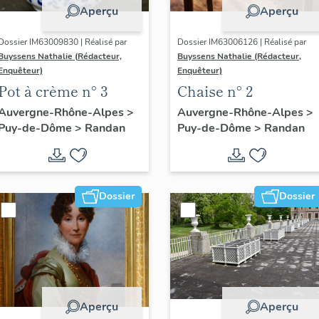
Aperçu
Aperçu
Dossier IM63009830 | Réalisé par
Dossier IM63006126 | Réalisé par
Buyssens Nathalie (Rédacteur,
Buyssens Nathalie (Rédacteur,
Enquêteur)
Enquêteur)
Pot à crème n° 3
Chaise n° 2
Auvergne-Rhône-Alpes
>
Auvergne-Rhône-Alpes
>
Puy-de-Dôme
>
Randan
Puy-de-Dôme
>
Randan
Dossier
Dossier
Aperçu
Aperçu