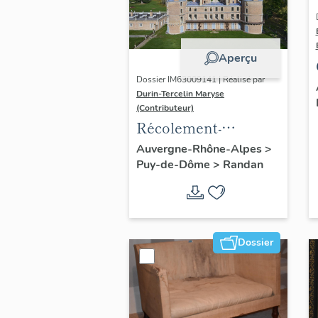
Aperçu
Dossier IM63009141 | Réalisé par
Durin-Tercelin Maryse
(Contributeur)
Récolement-
inventaire du fonds
Auvergne-Rhône-Alpes
>
Puy-de-Dôme
>
Randan
mobilier du domaine
royal de Randan
Dossier