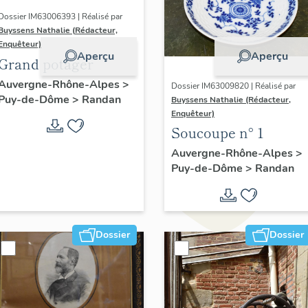
Dossier IM63006393 | Réalisé par
Buyssens Nathalie (Rédacteur,
Enquêteur)
Aperçu
Aperçu
Grand potager
Auvergne-Rhône-Alpes
>
Dossier IM63009820 | Réalisé par
Puy-de-Dôme
>
Randan
Buyssens Nathalie (Rédacteur,
Enquêteur)
Soucoupe n° 1
Auvergne-Rhône-Alpes
>
Puy-de-Dôme
>
Randan
Dossier
Dossier