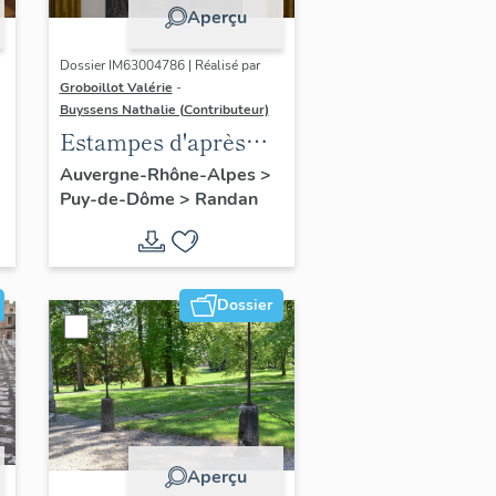
Aperçu
Dossier IM63004786 | Réalisé par
Groboillot Valérie
-
Buyssens Nathalie (Contributeur)
Estampes d'après
Franz Xaver
Auvergne-Rhône-Alpes
>
Puy-de-Dôme
>
Randan
Winterhalter (2) :
Portrait de Louis
Philippe Ier, roi des
Français
Dossier
Aperçu