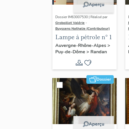
Aperçu
Dossier IM63007530 | Réalisé par
Groboillot Valérie
-
Buyssens Nathalie (Contributeur)
Lampe à pétrole n° 1
Auvergne-Rhône-Alpes
>
Puy-de-Dôme
>
Randan
Dossier
Aperçu