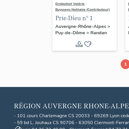
Groboillot Valérie
-
Buyssens Nathalie (Contributeur)
Prie-Dieu n° 1
Auvergne-Rhône-Alpes
>
Puy-de-Dôme
>
Randan
1
RÉGION
AUVERGNE RHONE-ALPE
- 101 cours Charlemagne CS 20033 - 69269 Lyon ced
- 59 bd L. Jouhaux CS 90706 - 63050 Clermont-Ferra