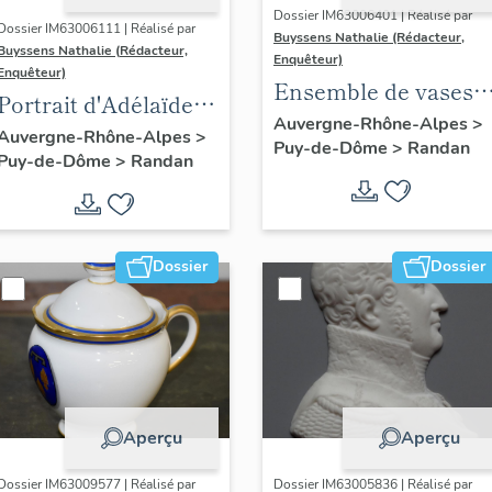
Dossier IM63006401 | Réalisé par
Dossier IM63006111 | Réalisé par
Buyssens Nathalie (Rédacteur,
Buyssens Nathalie (Rédacteur,
Enquêteur)
Enquêteur)
Ensemble de vases
Portrait d'Adélaïde
Médicis en fonte
Auvergne-Rhône-Alpes
>
d'Orléans, d'après
Auvergne-Rhône-Alpes
>
Puy-de-Dôme
>
Randan
peints (33)
Puy-de-Dôme
>
Randan
François Gérard
Dossier
Dossier
Aperçu
Aperçu
Dossier IM63009577 | Réalisé par
Dossier IM63005836 | Réalisé par