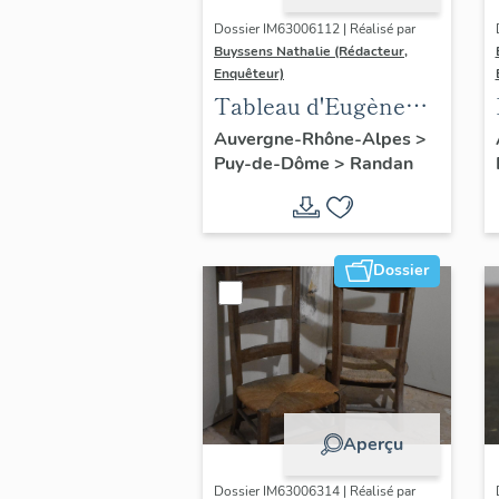
Dossier IM63006112 | Réalisé par
Buyssens Nathalie (Rédacteur,
Enquêteur)
Tableau d'Eugène
Romain Van
Auvergne-Rhône-Alpes
>
Puy-de-Dôme
>
Randan
Maldeghem - " La
prière de Marie-
Amélie "
Dossier
Aperçu
Dossier IM63006314 | Réalisé par