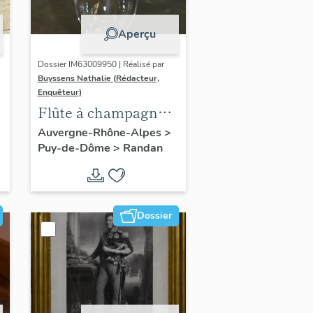
Aperçu
Dossier IM63009950 | Réalisé par
Buyssens Nathalie (Rédacteur,
Enquêteur)
Flûte à champagne
n° 9
Auvergne-Rhône-Alpes
>
Puy-de-Dôme
>
Randan
Dossier