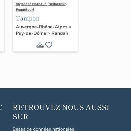
Buyssens Nathalie (Rédacteur,
Enquêteur)
Tampon
Auvergne-Rhône-Alpes
>
Puy-de-Dôme
>
Randan
C
RETROUVEZ NOUS AUSSI
SUR
Bases de données nationales