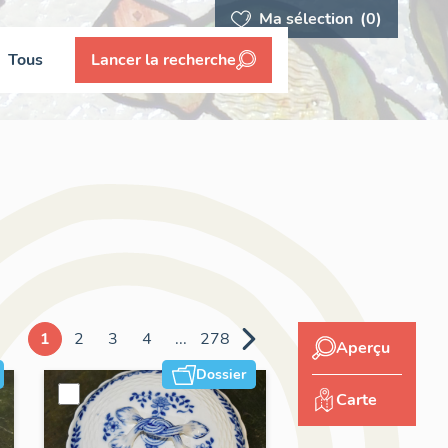
Ma sélection
(0)
Tous
Lancer la recherche
1
2
3
4
...
278
Aperçu
Dossier
Carte