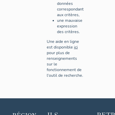
données
correspondant
aux critères,
une mauvaise
expression
des critères.
Une aide en ligne
est disponible
ici
pour plus de
renseignements
sur le
fonctionnement de
l'outil de recherche.
ILS
RET
RÉGION