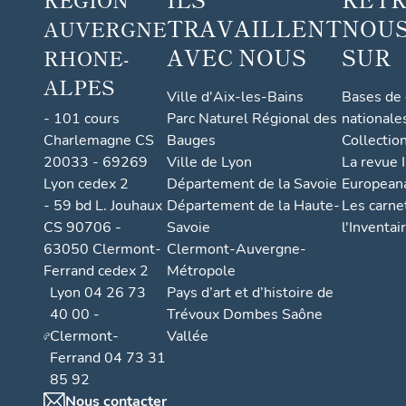
TRAVAILLENT
NOUS
AUVERGNE
AVEC NOUS
SUR
RHONE-
ALPES
Ville d'Aix-les-Bains
Bases de
- 101 cours
Parc Naturel Régional des
nationale
Charlemagne CS
Bauges
Collectio
20033 - 69269
Ville de Lyon
La revue I
Lyon cedex 2
Département de la Savoie
European
- 59 bd L. Jouhaux
Département de la Haute-
Les carne
CS 90706 -
Savoie
l'Inventai
63050 Clermont-
Clermont-Auvergne-
Ferrand cedex 2
Métropole
Lyon 04 26 73
Pays d’art et d’histoire de
40 00 -
Trévoux Dombes Saône
Clermont-
Vallée
Ferrand 04 73 31
85 92
Nous contacter