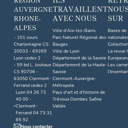
TRAVAILLENT
NOUS
AUVERGNE
AVEC NOUS
SUR
RHONE-
ALPES
Ville d'Aix-les-Bains
Bases de
- 101 cours
Parc Naturel Régional des
nationale
Charlemagne CS
Bauges
Collectio
20033 - 69269
Ville de Lyon
La revue I
Lyon cedex 2
Département de la Savoie
European
- 59 bd L. Jouhaux
Département de la Haute-
Les carne
CS 90706 -
Savoie
l'Inventai
63050 Clermont-
Clermont-Auvergne-
Ferrand cedex 2
Métropole
Lyon 04 26 73
Pays d’art et d’histoire de
40 00 -
Trévoux Dombes Saône
Clermont-
Vallée
Ferrand 04 73 31
85 92
Nous contacter