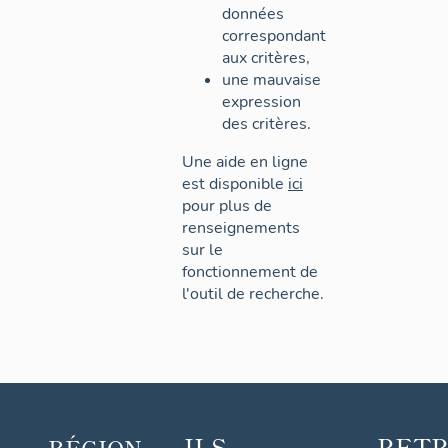
données
correspondant
aux critères,
une mauvaise
expression
des critères.
Une aide en ligne
est disponible
ici
pour plus de
renseignements
sur le
fonctionnement de
l'outil de recherche.
ILS
RET
RÉGION