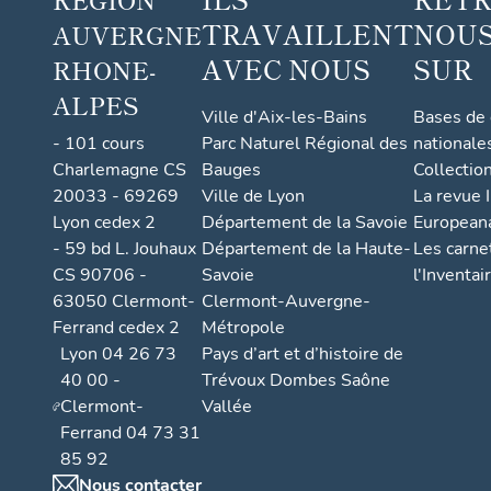
TRAVAILLENT
NOUS
AUVERGNE
AVEC NOUS
SUR
RHONE-
ALPES
Ville d'Aix-les-Bains
Bases de
- 101 cours
Parc Naturel Régional des
nationale
Charlemagne CS
Bauges
Collectio
20033 - 69269
Ville de Lyon
La revue I
Lyon cedex 2
Département de la Savoie
European
- 59 bd L. Jouhaux
Département de la Haute-
Les carne
CS 90706 -
Savoie
l'Inventai
63050 Clermont-
Clermont-Auvergne-
Ferrand cedex 2
Métropole
Lyon 04 26 73
Pays d’art et d’histoire de
40 00 -
Trévoux Dombes Saône
Clermont-
Vallée
Ferrand 04 73 31
85 92
Nous contacter