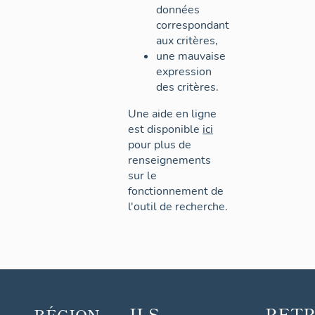
données
correspondant
aux critères,
une mauvaise
expression
des critères.
Une aide en ligne
est disponible
ici
pour plus de
renseignements
sur le
fonctionnement de
l'outil de recherche.
ILS
RET
RÉGION