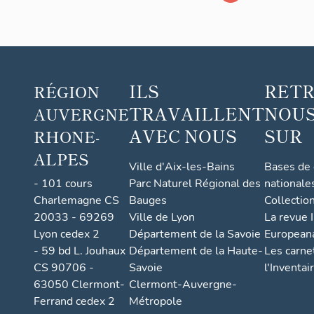
ILS
RET
RÉGION
TRAVAILLENT
NOUS
AUVERGNE
AVEC NOUS
SUR
RHONE-
ALPES
Ville d'Aix-les-Bains
Bases de
- 101 cours
Parc Naturel Régional des
nationale
Charlemagne CS
Bauges
Collectio
20033 - 69269
Ville de Lyon
La revue I
Lyon cedex 2
Département de la Savoie
European
- 59 bd L. Jouhaux
Département de la Haute-
Les carne
CS 90706 -
Savoie
l'Inventai
63050 Clermont-
Clermont-Auvergne-
Ferrand cedex 2
Métropole