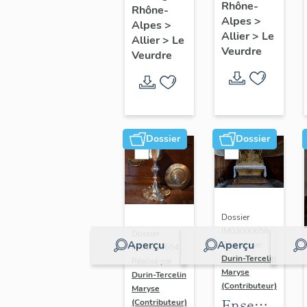
Rhône-
verrières
Rhône-
Education
Alpes
>
Alpes
>
de la
Allier
>
Le
Allier
>
Le
Vierge
Veurdre
Veurdre
Dossier
Dossier
Dossier
IM03000658 |
Dossier
Aperçu
Aperçu
Réalisé par
IM03000654 |
Durin-Tercelin
Réalisé par
Maryse
Durin-Tercelin
(Contributeur)
Maryse
Ensemble
(Contributeur)