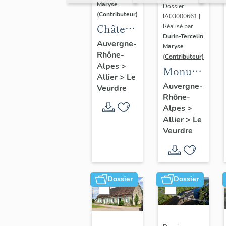
Maryse
Dossier
(Contributeur)
IA03000661 |
Château
Réalisé par
Durin-Tercelin
de la
Auvergne-
Maryse
Rhône-
Charnée
(Contributeur)
Alpes
>
: non
Monument
Allier
>
Le
étudié
aux
Auvergne-
Veurdre
Rhône-
lors de
morts
Alpes
>
l'inventaire
Allier
>
Le
Veurdre
Dossier
Dossier