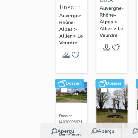
Ensemble
du
Auvergne-
calice-
Rhône-
maitre-
Auvergne-
Alpes
>
Rhône-
patène
autel et
Allier
>
Le
Alpes
>
retable-
Veurdre
Allier
>
Le
tabernacle.
Veurdre
Dossier
Dossier
Dossier
IA03000662 |
Réalisé par
Aperçu
Aperçu
Durin-Tercelin