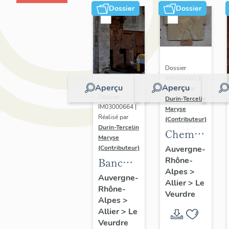
Dossier
Dossier
Dossier
IM03000653 |
Aperçu
Aperçu
Réalisé par
Dossier
Durin-Tercelin
IM03000664 |
Maryse
Réalisé par
(Contributeur)
Durin-Tercelin
Chemin
Maryse
de croix
Auvergne-
(Contributeur)
Rhône-
Banc
Alpes
>
d'oeuvre
Auvergne-
Allier
>
Le
Rhône-
dit
Veurdre
Alpes
>
Siège
Allier
>
Le
du
Veurdre