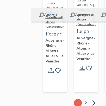
Dossier
Dossier
IA03000672 |
IA03000670 |
Réalisé par
Réalisé par
Aperçu
Aperçu
Durin-Tercelin
Durin-Tercelin
Maryse
Maryse
(Contributeur)
(Contributeur)
Le pont
Ferme
du
Auvergne-
dite
Auvergne-
Rhône-
Veurdre
Rhône-
locaterie
Alpes
>
Alpes
>
de
Allier
>
Le
Allier
>
Le
Veurdre
Jolivet
Veurdre
puis
domaine
Jolivet
actuellement
maison
d'habitation.
1
2