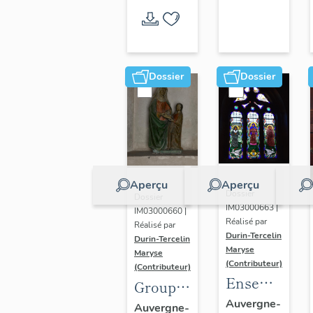
prieur
de
Notre-
Dame
Dossier
Dossier
de
Lorette
Aperçu
Aperçu
Dossier
Dossier
IM03000663 |
IM03000660 |
Réalisé par
Réalisé par
Durin-Tercelin
Durin-Tercelin
Maryse
Maryse
(Contributeur)
(Contributeur)
Ensemble
Groupe
de deux
sculpté :
Auvergne-
Auvergne-