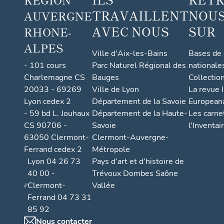
TRAVAILLENT
NOUS
AUVERGNE
AVEC NOUS
SUR
RHONE-
ALPES
Ville d'Aix-les-Bains
Bases de
- 101 cours
Parc Naturel Régional des
nationale
Charlemagne CS
Bauges
Collectio
20033 - 69269
Ville de Lyon
La revue I
Lyon cedex 2
Département de la Savoie
European
- 59 bd L. Jouhaux
Département de la Haute-
Les carne
CS 90706 -
Savoie
l'Inventai
63050 Clermont-
Clermont-Auvergne-
Ferrand cedex 2
Métropole
Lyon 04 26 73
Pays d’art et d’histoire de
40 00 -
Trévoux Dombes Saône
Clermont-
Vallée
Ferrand 04 73 31
85 92
Nous contacter