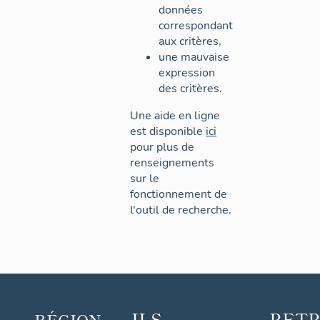
données
correspondant
aux critères,
une mauvaise
expression
des critères.
Une aide en ligne
est disponible
ici
pour plus de
renseignements
sur le
fonctionnement de
l'outil de recherche.
ILS
RET
RÉGION