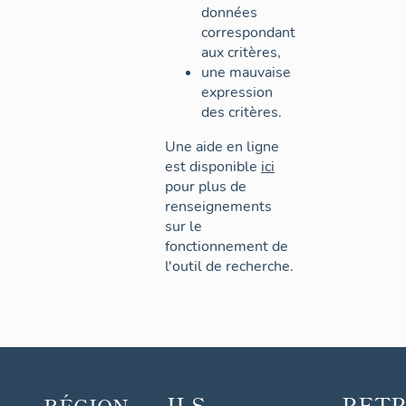
données
correspondant
aux critères,
une mauvaise
expression
des critères.
Une aide en ligne
est disponible
ici
pour plus de
renseignements
sur le
fonctionnement de
l'outil de recherche.
ILS
RET
RÉGION