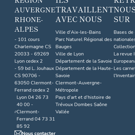
TRAVAILLENT
NOUS
AUVERGNE
AVEC NOUS
SUR
RHONE-
ALPES
Ville d'Aix-les-Bains
Bases de
- 101 cours
Parc Naturel Régional des
nationale
Charlemagne CS
Bauges
Collectio
20033 - 69269
Ville de Lyon
La revue I
Lyon cedex 2
Département de la Savoie
European
- 59 bd L. Jouhaux
Département de la Haute-
Les carne
CS 90706 -
Savoie
l'Inventai
63050 Clermont-
Clermont-Auvergne-
Ferrand cedex 2
Métropole
Lyon 04 26 73
Pays d’art et d’histoire de
40 00 -
Trévoux Dombes Saône
Clermont-
Vallée
Ferrand 04 73 31
85 92
Nous contacter