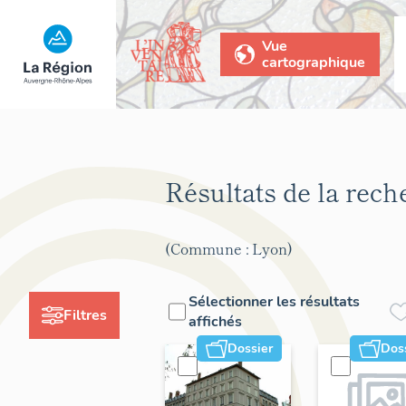
Vue
cartographique
Résultats de la rec
(Commune : Lyon)
Sélectionner les résultats
Filtres
affichés
Dossier
Dos