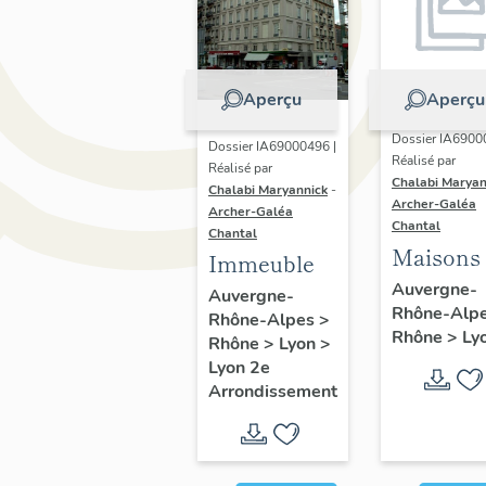
Aperçu
Aperçu
Dossier IA6900
Dossier IA69000496 |
Réalisé par
Réalisé par
Chalabi Maryan
Chalabi Maryannick
-
Archer-Galéa
Archer-Galéa
Chantal
Chantal
Maisons
Immeuble
Auvergne-
Auvergne-
Rhône-Alp
Rhône-Alpes
>
Rhône
>
Ly
Rhône
>
Lyon
>
Lyon 2e
Arrondissement