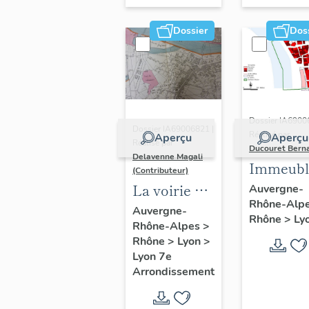
Dossier
Dos
Dossier IA6900
Dossier IA69006821 |
Réalisé par
Aperçu
Aperçu
Réalisé par
Ducouret Bern
Delavenne Magali
Immeubl
(Contributeur)
du quarti
La voirie du
Auvergne-
Rhône-Alp
Saint-Niz
secteur
Auvergne-
Rhône
>
Ly
Rhône-Alpes
>
d'étude
Rhône
>
Lyon
>
"Saint-
Lyon 7e
André"
Arrondissement
(Lyon 7e)