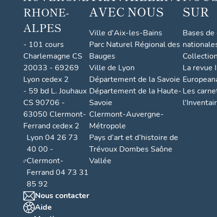
AVEC NOUS
SUR
RHONE-
ALPES
Ville d'Aix-les-Bains
Bases de
- 101 cours
Parc Naturel Régional des
nationale
Charlemagne CS
Bauges
Collectio
20033 - 69269
Ville de Lyon
La revue I
Lyon cedex 2
Département de la Savoie
European
- 59 bd L. Jouhaux
Département de la Haute-
Les carne
CS 90706 -
Savoie
l'Inventai
63050 Clermont-
Clermont-Auvergne-
Ferrand cedex 2
Métropole
Lyon 04 26 73
Pays d’art et d’histoire de
40 00 -
Trévoux Dombes Saône
Clermont-
Vallée
Ferrand 04 73 31
85 92
Nous contacter
Aide