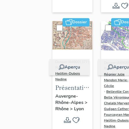
région
Auvergne-
Rhône-
Dossier
Dos
Alpes
(DOSSIER
EN COURS)
Dossier IA69001377 |
Dossier IA6900
Aperçu
Aperçu
Réalisé par
Réalisé par
Halitim-Dubois
Régnier Julie
-
Nadine
Mandon Marie-
Présentation
Cécile
-
Belleville Cor
et synthèse
Auvergne-
Belle Véroniqu
Rhône-Alpes
>
du
Chalabi Maryan
Rhône
>
Lyon
Guégan Cather
patrimoine
Fourcayran Ma
industriel
Halitim-Dubois
de la ville de
Nadine