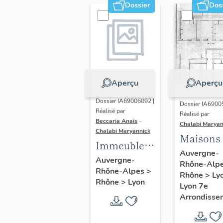
Dossier
Dos
Aperçu
Aperçu
Dossier IA69006092 |
Dossier IA6900
Réalisé par
Réalisé par
Beccaria Anaïs
-
Chalabi Maryan
Chalabi Maryannick
Maisons
Immeubles
Auvergne-
des Années
Auvergne-
Rhône-Alp
Rhône-Alpes
>
Trente de la
Rhône
>
Ly
Rhône
>
Lyon
rive gauche
Lyon 7e
Arrondisse