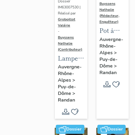
Dossier
Buyssens
IM63007530 |
Nathalie
Réalisé par
(Rédacteur,
Groboillot
Enquêteur)
Valérie
Pot à
-
crème n°
Buyssens
Auvergne-
Nathalie
Rhône-
3
(Contributeur)
Alpes
>
Lampe à
Puy-de-
pétrole
Dôme
>
Auvergne-
Randan
Rhône-
n° 1
Alpes
>
Puy-de-
Dôme
>
Randan
Dossier
Dossier