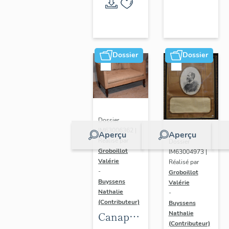
Randan
Dossier
Dossier
Dossier
IM63006362 |
Aperçu
Aperçu
Réalisé par
Dossier
Groboillot
IM63004973 |
Valérie
Réalisé par
-
Groboillot
Buyssens
Valérie
Nathalie
-
(Contributeur)
Buyssens
Nathalie
Canapé
(Contributeur)