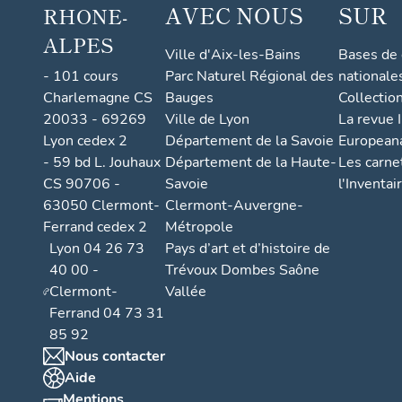
AVEC NOUS
SUR
RHONE-
ALPES
Ville d'Aix-les-Bains
Bases de
- 101 cours
Parc Naturel Régional des
nationale
Charlemagne CS
Bauges
Collectio
20033 - 69269
Ville de Lyon
La revue I
Lyon cedex 2
Département de la Savoie
European
- 59 bd L. Jouhaux
Département de la Haute-
Les carne
CS 90706 -
Savoie
l'Inventai
63050 Clermont-
Clermont-Auvergne-
Ferrand cedex 2
Métropole
Lyon 04 26 73
Pays d’art et d’histoire de
40 00 -
Trévoux Dombes Saône
Clermont-
Vallée
Ferrand 04 73 31
85 92
Nous contacter
Aide
Mentions