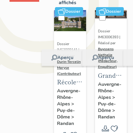
affichés
Dossier
Dossier
Dossier
IM63006393 |
Réalisé par
Dossier
Buyssens
IM63009141 |
Nathalie
Réalisé par
Aperçu
Aperçu
(Rédacteur,
Durin-Tercelin
Enquêteur)
Maryse
Grand
(Contributeur)
Récolement-
potager
Auvergne-
inventaire
Rhône-
Auvergne-
Alpes
>
Rhône-
du fonds
Puy-de-
Alpes
>
mobilier
Dôme
>
Puy-de-
du
Randan
Dôme
>
domaine
Randan
royal de