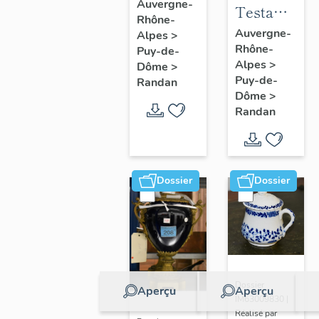
à joues
Auvergne-
Testament
Rhône-
n° 2
politique
Auvergne-
Alpes
>
Rhône-
de
Puy-de-
Alpes
>
Dôme
>
Philippe
Puy-de-
Randan
d'Orléans,
Dôme
>
comte de
Randan
Paris
Dossier
Dossier
Dossier
Aperçu
Aperçu
IM63009830 |
Réalisé par