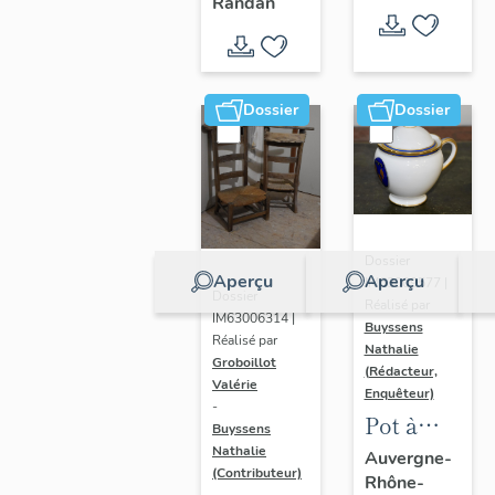
- " La
Randan
prière de
Marie-
Amélie "
Dossier
Dossier
Dossier
Aperçu
Aperçu
IM63009577 |
Dossier
Réalisé par
IM63006314 |
Buyssens
Réalisé par
Nathalie
Groboillot
(Rédacteur,
Valérie
Enquêteur)
-
Pot à
Buyssens
crème n°
Nathalie
Auvergne-
(Contributeur)
Rhône-
2