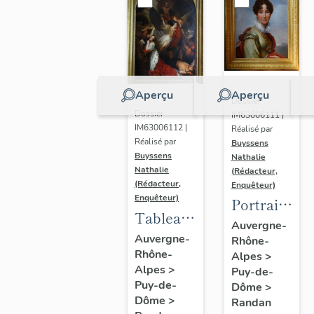
Aperçu
Aperçu
Dossier
Dossier
IM63006111 |
IM63006112 |
Réalisé par
Réalisé par
Buyssens
Buyssens
Nathalie
Nathalie
(Rédacteur,
(Rédacteur,
Enquêteur)
Enquêteur)
Portrait
Tableau
d'Adélaïde
Auvergne-
d'Eugène
Auvergne-
Rhône-
d'Orléans,
Rhône-
Romain
Alpes
>
d'après
Alpes
>
Puy-de-
Van
François
Puy-de-
Dôme
>
Maldeghem
Gérard
Dôme
>
Randan