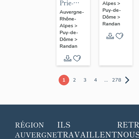
Prie-
Alpes
>
Dieu n° 1
Puy-de-
Auvergne-
Dôme
>
Rhône-
Randan
Alpes
>
Puy-de-
Dôme
>
Randan
1
2
3
4
...
278
ILS
RET
RÉGION
TRAVAILLENT
NOUS
AUVERGNE