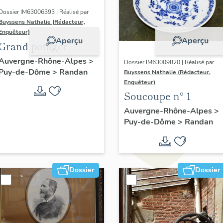
Dossier IM63006393 | Réalisé par
Buyssens Nathalie (Rédacteur,
Enquêteur)
Aperçu
Aperçu
Grand potager
Auvergne-Rhône-Alpes
>
Dossier IM63009820 | Réalisé par
Puy-de-Dôme
>
Randan
Buyssens Nathalie (Rédacteur,
Enquêteur)
Soucoupe n° 1
Auvergne-Rhône-Alpes
>
Puy-de-Dôme
>
Randan
Dossier
Dossier