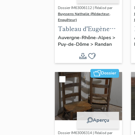
Dossier IM63006112 | Réalisé par
Buyssens Nathalie (Rédacteur,
Enquêteur)
Tableau d'Eugène
Romain Van
Auvergne-Rhône-Alpes
>
Puy-de-Dôme
>
Randan
Maldeghem - " La
prière de Marie-
Amélie "
Dossier
Aperçu
Dossier IM63006314 | Réalisé par