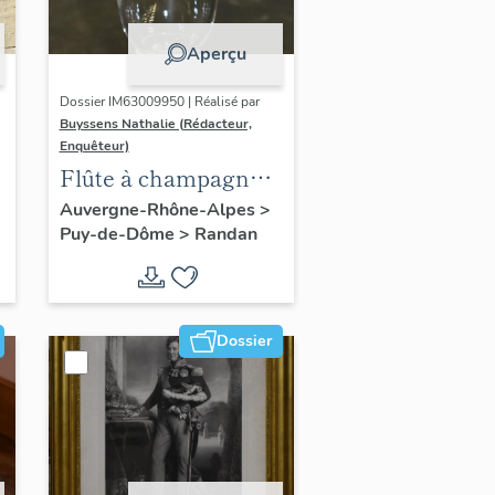
Aperçu
Dossier IM63009950 | Réalisé par
Buyssens Nathalie (Rédacteur,
Enquêteur)
Flûte à champagne
n° 9
Auvergne-Rhône-Alpes
>
Puy-de-Dôme
>
Randan
Dossier