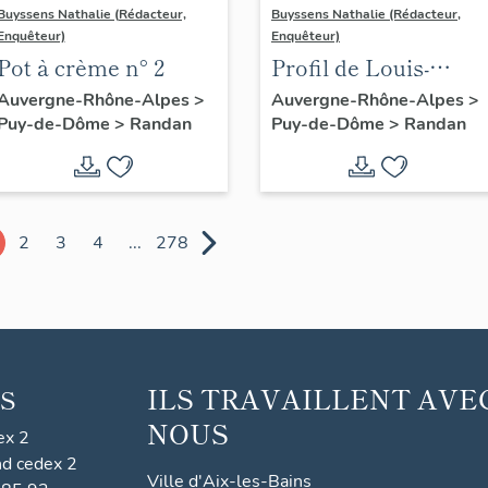
Buyssens Nathalie (Rédacteur,
Buyssens Nathalie (Rédacteur,
Enquêteur)
Enquêteur)
Pot à crème n° 2
Profil de Louis-
Philippe duc
Auvergne-Rhône-Alpes
>
Auvergne-Rhône-Alpes
>
Puy-de-Dôme
>
Randan
Puy-de-Dôme
>
Randan
d'Orléans en
porcelaine de Sèvres
2
3
4
...
278
ILS TRAVAILLENT AVE
S
NOUS
ex 2
nd cedex 2
Ville d'Aix-les-Bains