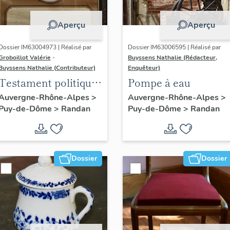
Aperçu
Aperçu
Dossier IM63004973 | Réalisé par
Dossier IM63006595 | Réalisé par
Groboillot Valérie
-
Buyssens Nathalie (Rédacteur,
Buyssens Nathalie (Contributeur)
Enquêteur)
Testament politique
Pompe à eau
de Philippe
Auvergne-Rhône-Alpes
>
Auvergne-Rhône-Alpes
>
Puy-de-Dôme
>
Randan
Puy-de-Dôme
>
Randan
d'Orléans, comte de
Paris
Dossier
Dossier