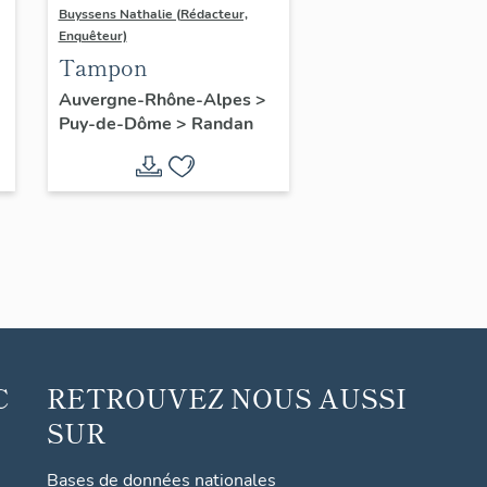
Buyssens Nathalie (Rédacteur,
Enquêteur)
Tampon
Auvergne-Rhône-Alpes
>
Puy-de-Dôme
>
Randan
C
RETROUVEZ NOUS AUSSI
SUR
Bases de données nationales