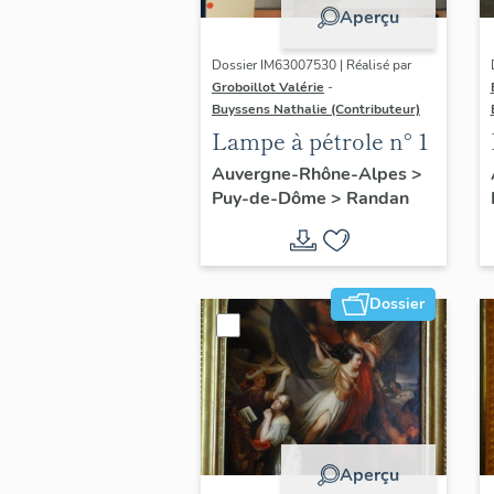
Aperçu
Dossier IM63007530 | Réalisé par
Groboillot Valérie
-
Buyssens Nathalie (Contributeur)
Lampe à pétrole n° 1
Auvergne-Rhône-Alpes
>
Puy-de-Dôme
>
Randan
Dossier
Aperçu