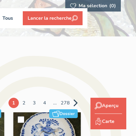
Ma sélection
(0)
Tous
Lancer la recherche
1
2
3
4
...
278
Aperçu
Dossier
Carte