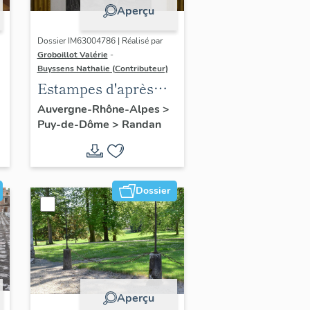
Aperçu
Dossier IM63004786 | Réalisé par
Groboillot Valérie
-
Buyssens Nathalie (Contributeur)
Estampes d'après
Franz Xaver
Auvergne-Rhône-Alpes
>
Puy-de-Dôme
>
Randan
Winterhalter (2) :
Portrait de Louis
Philippe Ier, roi des
Français
Dossier
Aperçu