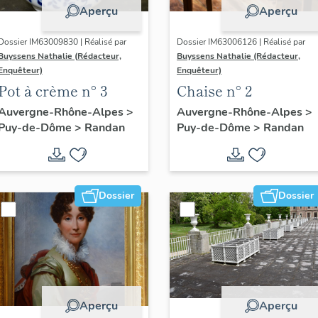
Aperçu
Aperçu
Dossier IM63009830 | Réalisé par
Dossier IM63006126 | Réalisé par
Buyssens Nathalie (Rédacteur,
Buyssens Nathalie (Rédacteur,
Enquêteur)
Enquêteur)
Pot à crème n° 3
Chaise n° 2
Auvergne-Rhône-Alpes
>
Auvergne-Rhône-Alpes
>
Puy-de-Dôme
>
Randan
Puy-de-Dôme
>
Randan
Dossier
Dossier
Aperçu
Aperçu