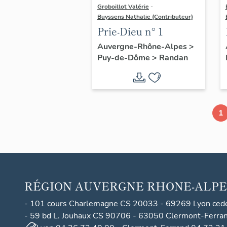
Groboillot Valérie
-
Buyssens Nathalie (Contributeur)
Prie-Dieu n° 1
Auvergne-Rhône-Alpes
>
Puy-de-Dôme
>
Randan
1
RÉGION
AUVERGNE RHONE-ALPE
- 101 cours Charlemagne CS 20033 - 69269 Lyon ced
- 59 bd L. Jouhaux CS 90706 - 63050 Clermont-Ferra