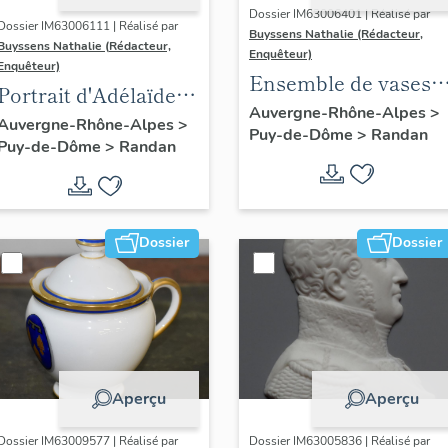
Dossier IM63006401 | Réalisé par
Dossier IM63006111 | Réalisé par
Buyssens Nathalie (Rédacteur,
Buyssens Nathalie (Rédacteur,
Enquêteur)
Enquêteur)
Ensemble de vases
Portrait d'Adélaïde
Médicis en fonte
Auvergne-Rhône-Alpes
>
d'Orléans, d'après
Auvergne-Rhône-Alpes
>
Puy-de-Dôme
>
Randan
peints (33)
Puy-de-Dôme
>
Randan
François Gérard
Dossier
Dossier
Aperçu
Aperçu
Dossier IM63009577 | Réalisé par
Dossier IM63005836 | Réalisé par