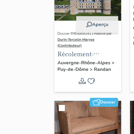
Aperçu
Dossier IM63009141 | Réalisé par
Durin-Tercelin Maryse
(Contributeur)
Récolement-
inventaire du fonds
Auvergne-Rhône-Alpes
>
Puy-de-Dôme
>
Randan
mobilier du domaine
royal de Randan
Dossier