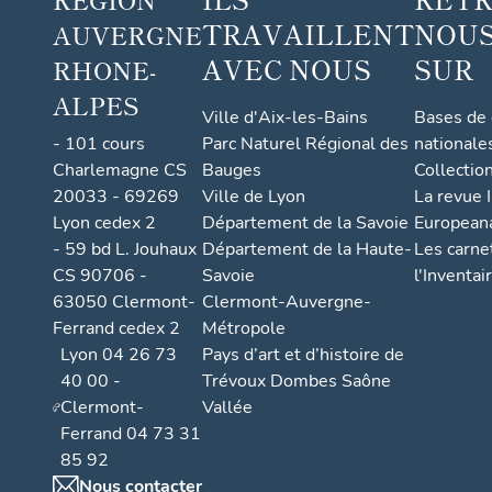
TRAVAILLENT
NOUS
AUVERGNE
AVEC NOUS
SUR
RHONE-
ALPES
Ville d'Aix-les-Bains
Bases de
- 101 cours
Parc Naturel Régional des
nationale
Charlemagne CS
Bauges
Collectio
20033 - 69269
Ville de Lyon
La revue I
Lyon cedex 2
Département de la Savoie
European
- 59 bd L. Jouhaux
Département de la Haute-
Les carne
CS 90706 -
Savoie
l'Inventai
63050 Clermont-
Clermont-Auvergne-
Ferrand cedex 2
Métropole
Lyon 04 26 73
Pays d’art et d’histoire de
40 00 -
Trévoux Dombes Saône
Clermont-
Vallée
Ferrand 04 73 31
85 92
Nous contacter