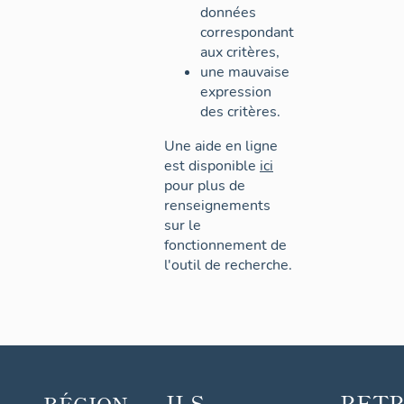
données
correspondant
aux critères,
une mauvaise
expression
des critères.
Une aide en ligne
est disponible
ici
pour plus de
renseignements
sur le
fonctionnement de
l'outil de recherche.
ILS
RET
RÉGION