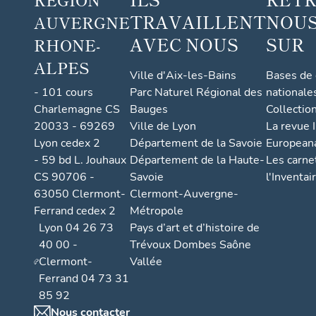
TRAVAILLENT
NOUS
AUVERGNE
AVEC NOUS
SUR
RHONE-
ALPES
Ville d'Aix-les-Bains
Bases de
- 101 cours
Parc Naturel Régional des
nationale
Charlemagne CS
Bauges
Collectio
20033 - 69269
Ville de Lyon
La revue I
Lyon cedex 2
Département de la Savoie
European
- 59 bd L. Jouhaux
Département de la Haute-
Les carne
CS 90706 -
Savoie
l'Inventai
63050 Clermont-
Clermont-Auvergne-
Ferrand cedex 2
Métropole
Lyon 04 26 73
Pays d’art et d’histoire de
40 00 -
Trévoux Dombes Saône
Clermont-
Vallée
Ferrand 04 73 31
85 92
Nous contacter