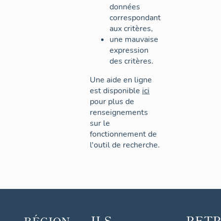
données
correspondant
aux critères,
une mauvaise
expression
des critères.
Une aide en ligne
est disponible
ici
pour plus de
renseignements
sur le
fonctionnement de
l'outil de recherche.
ILS
RET
RÉGION