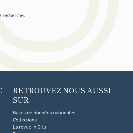
e recherche.
C
RETROUVEZ NOUS AUSSI
SUR
Bases de données nationales
Collections
La revue In Situ