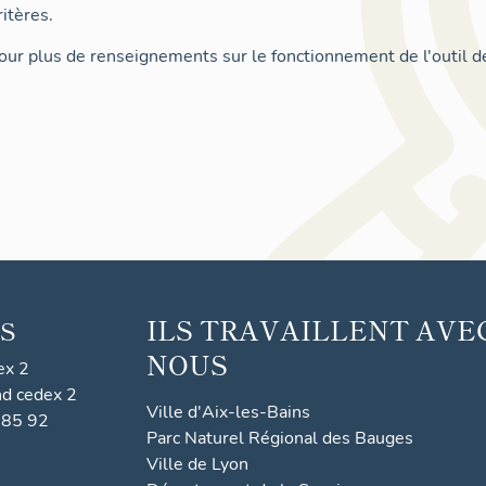
itères.
ur plus de renseignements sur le fonctionnement de l'outil d
ILS TRAVAILLENT AVE
S
NOUS
ex 2
nd cedex 2
Ville d'Aix-les-Bains
 85 92
Parc Naturel Régional des Bauges
Ville de Lyon