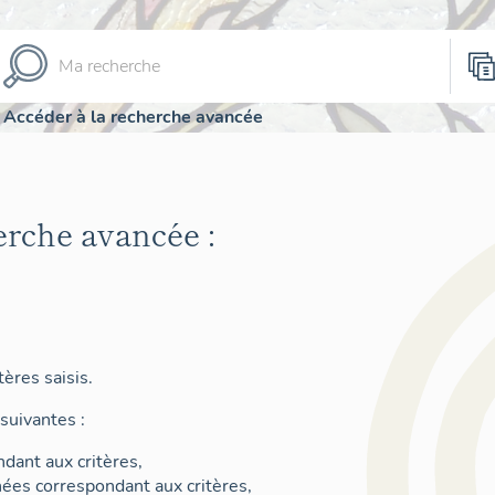
Accéder à la recherche avancée
erche avancée :
ères saisis.
suivantes :
dant aux critères,
nées correspondant aux critères,