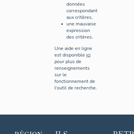
données
correspondant
aux critères,
une mauvaise
expression
des critères.
Une aide en ligne
est disponible
ici
pour plus de
renseignements
sur le
fonctionnement de
l'outil de recherche.
ILS
RET
RÉGION