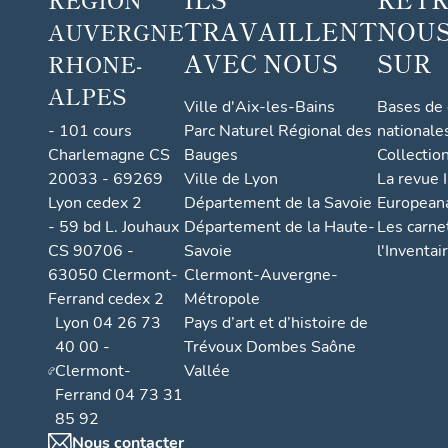
TRAVAILLENT
NOUS
AUVERGNE
AVEC NOUS
SUR
RHONE-
ALPES
Ville d'Aix-les-Bains
Bases de
- 101 cours
Parc Naturel Régional des
nationale
Charlemagne CS
Bauges
Collectio
20033 - 69269
Ville de Lyon
La revue I
Lyon cedex 2
Département de la Savoie
European
- 59 bd L. Jouhaux
Département de la Haute-
Les carne
CS 90706 -
Savoie
l'Inventai
63050 Clermont-
Clermont-Auvergne-
Ferrand cedex 2
Métropole
Lyon 04 26 73
Pays d’art et d’histoire de
40 00 -
Trévoux Dombes Saône
Clermont-
Vallée
Ferrand 04 73 31
85 92
Nous contacter