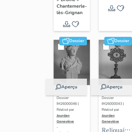
commune
Chantemer
Chantemerle-
de
lès-
lès-Grignan
Chantemerle-
Grignan
lès-
Grignan
Dossier
Dossier
Aperçu
Aperçu
Dossier
Dossier
IM26000043 |
IM26000046 |
Réalisé par
Réalisé par
Jourdan
Jourdan
Geneviève
Geneviève
-
Reliquaire-