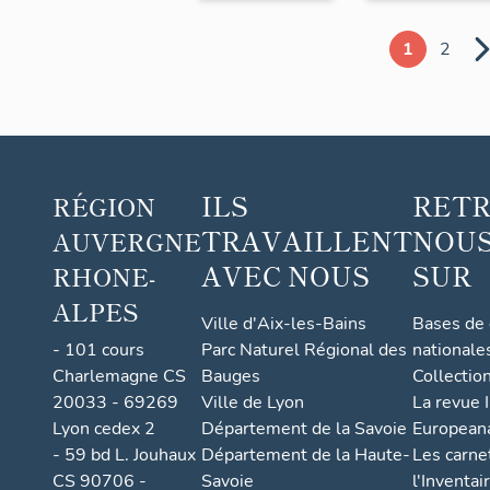
1
2
ILS
RET
RÉGION
TRAVAILLENT
NOUS
AUVERGNE
AVEC NOUS
SUR
RHONE-
ALPES
Ville d'Aix-les-Bains
Bases de
- 101 cours
Parc Naturel Régional des
nationale
Charlemagne CS
Bauges
Collectio
20033 - 69269
Ville de Lyon
La revue I
Lyon cedex 2
Département de la Savoie
European
- 59 bd L. Jouhaux
Département de la Haute-
Les carne
CS 90706 -
Savoie
l'Inventai