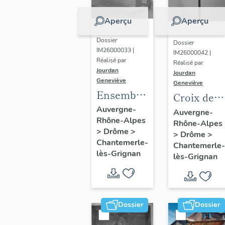
Aperçu
Aperçu
Dossier
Dossier
IM26000033 |
IM26000042 |
Réalisé par
Réalisé par
Jourdan
Jourdan
Geneviève
Geneviève
Ensemble
Croix de
de 2 autels
processio
Auvergne-
Auvergne-
Rhône-Alpes
secondaires
Rhône-Alpes
>
Drôme
>
>
Drôme
>
en
Chantemerle-
Chantemerle-
pendant :
lès-Grignan
lès-Grignan
autels de
la Vierge
et de saint
Maurice,
Dossier
Dossier
tabernacles,