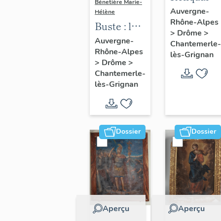
Bénetière Marie-
monstran
Auvergne-
Hélène
Rhône-Alpes
de Saint-
Buste : la
>
Drôme
>
Maurice
République
Auvergne-
Chantemerle-
Rhône-Alpes
lès-Grignan
>
Drôme
>
Chantemerle-
lès-Grignan
Dossier
Dossier
Aperçu
Aperçu