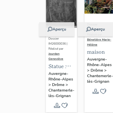
gradins
d'autel
(autels-
Dossier
tombeaux)
Aperçu
Aperçu
IA26000083 |
Réalisé par
Dossier
Bénetière Marie-
IM26000036 |
Hélène
Réalisé par
maison
Jourdan
Auvergne-
Geneviève
Rhône-Alpes
Statue :
>
Drôme
>
Vierge
Auvergne-
Chantemerle-
Rhône-Alpes
lès-Grignan
>
Drôme
>
Chantemerle-
lès-Grignan