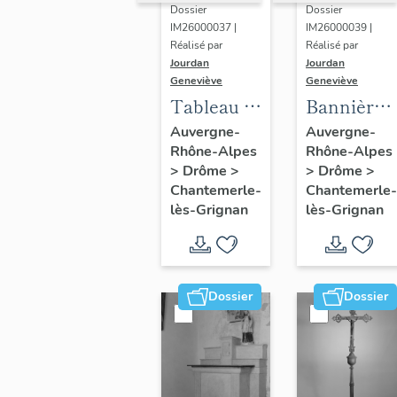
Dossier
Dossier
IM26000037 |
IM26000039 |
Réalisé par
Réalisé par
Jourdan
Jourdan
Geneviève
Geneviève
Tableau :
Bannière
la
de
Auvergne-
Auvergne-
Rhône-Alpes
Rhône-Alpes
Conversion
processio
>
Drôme
>
>
Drôme
>
de saint
:
Chantemerle-
Chantemerle-
Maurice
Immaculé
lès-Grignan
lès-Grignan
Conceptio
Adoration
du Saint-
Dossier
Dossier
Sacremen