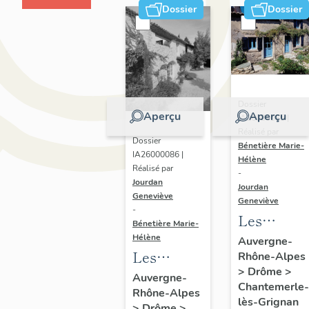
Dossier
Dossier
Dossier
Aperçu
Aperçu
IA26000085 |
Réalisé par
Dossier
Bénetière Marie-
IA26000086 |
Hélène
Réalisé par
-
Jourdan
Jourdan
Geneviève
Geneviève
-
Les
Bénetière Marie-
maisons
Hélène
Auvergne-
Les
Rhône-Alpes
de la
>
Drôme
>
fermes de
commune
Auvergne-
Chantemerle-
Rhône-Alpes
la
de
lès-Grignan
>
Drôme
>