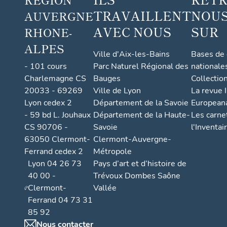
TRAVAILLENT
NOUS
AUVERGNE
AVEC NOUS
SUR
RHONE-
ALPES
Ville d'Aix-les-Bains
Bases de
- 101 cours
Parc Naturel Régional des
nationale
Charlemagne CS
Bauges
Collectio
20033 - 69269
Ville de Lyon
La revue I
Lyon cedex 2
Département de la Savoie
European
- 59 bd L. Jouhaux
Département de la Haute-
Les carne
CS 90706 -
Savoie
l'Inventai
63050 Clermont-
Clermont-Auvergne-
Ferrand cedex 2
Métropole
Lyon 04 26 73
Pays d’art et d’histoire de
40 00 -
Trévoux Dombes Saône
Clermont-
Vallée
Ferrand 04 73 31
85 92
Nous contacter