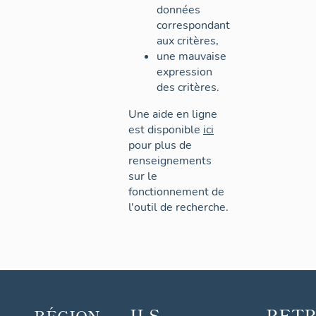
données
correspondant
aux critères,
une mauvaise
expression
des critères.
Une aide en ligne
est disponible
ici
pour plus de
renseignements
sur le
fonctionnement de
l'outil de recherche.
ILS
RET
RÉGION