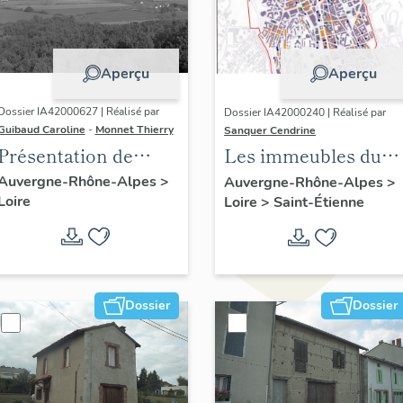
Aperçu
Aperçu
Dossier IA42000627 | Réalisé par
Dossier IA42000240 | Réalisé par
Guibaud Caroline
-
Monnet Thierry
Sanquer Cendrine
Présentation de
Les immeubles du
l'étude du
centre de Saint-
Auvergne-Rhône-Alpes
>
Auvergne-Rhône-Alpes
>
Loire
patrimoine du
Loire
>
Saint-Étienne
Etienne
canton de Boën et de
la commune de Sail-
sous-Couzan
Dossier
Dossier