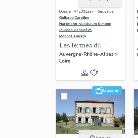
Dossier IA42001297 | Réalisé par
Guibaud Caroline
-
Hartmann-Nussbaum Simone
-
Jourdan Geneviève
-
Monnet Thierry
Les fermes du
canton de
Auvergne-Rhône-Alpes
>
Loire
Montbrison
Dossier