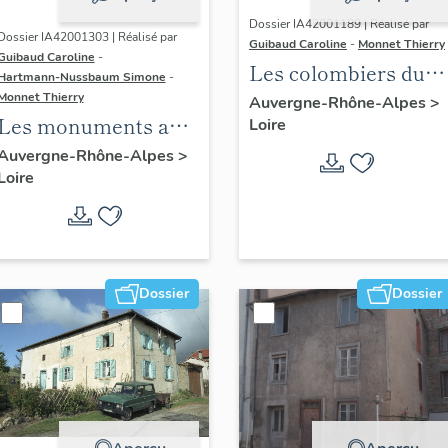
Dossier IA42001189 | Réalisé par
Dossier IA42001303 | Réalisé par
Guibaud Caroline
-
Monnet Thierry
Guibaud Caroline
-
Les colombiers du
Hartmann-Nussbaum Simone
-
canton de Boën et d
Monnet Thierry
Auvergne-Rhône-Alpes
>
Les monuments aux
Loire
la commune de Sail-
morts du canton de
sous-Couzan
Auvergne-Rhône-Alpes
>
Loire
Montbrison
Dossier
Dossier