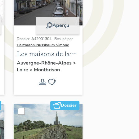
Aperçu
Dossier IA42001304 | Réalisé par
Hartmann-Nussbaum Simone
Les maisons de la
commune de
Auvergne-Rhône-Alpes
>
Loire
>
Montbrison
Montbrison
Dossier