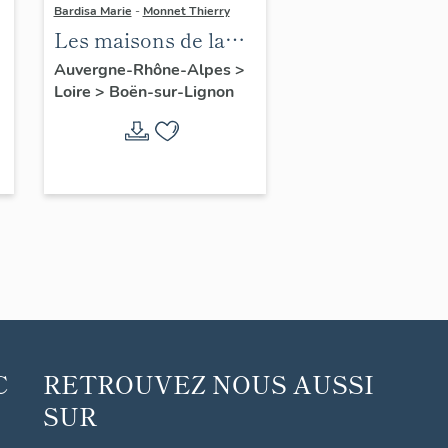
Bardisa Marie
-
Monnet Thierry
Les maisons de la
commune de Boën
Auvergne-Rhône-Alpes
>
Loire
>
Boën-sur-Lignon
C
RETROUVEZ NOUS AUSSI
SUR