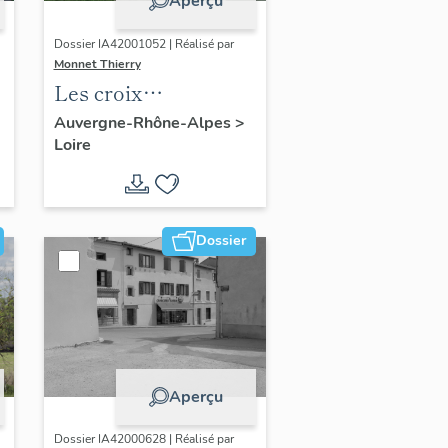
Aperçu
Dossier IA42001052 | Réalisé par
Monnet Thierry
Les croix
monumentales du
Auvergne-Rhône-Alpes
>
Loire
canton de Boën et de
la commune de Sail-
sous-Couzan
Dossier
Aperçu
Dossier IA42000628 | Réalisé par