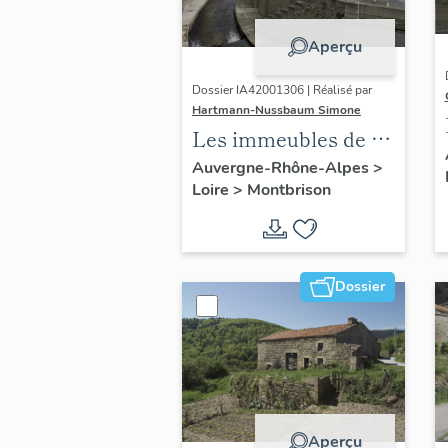
Aperçu
Dossier IA42001306 | Réalisé par
Hartmann-Nussbaum Simone
Les immeubles de la
commune de
Auvergne-Rhône-Alpes
>
Loire
>
Montbrison
Montbrison
Dossier
Aperçu