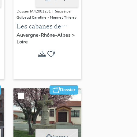
Dossier IA42001231 | Réalisé par
Guibaud Caroline
-
Monnet Thierry
Les cabanes de
e
vigne, dites loges de
Auvergne-Rhône-Alpes
>
Loire
vigne, du canton de
Boën et de la
commune de Sail-
sous-Couzan
Dossier