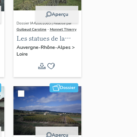
Aperçu
Dossier IA42001065 | Réalisé par
Guibaud Caroline
-
Monnet Thierry
Les statues de la
Vierge, dites
Auvergne-Rhône-Alpes
>
Loire
Madones, du canton
de Boën et de la
commune de Sail-
sous-Couzan
Dossier
Aperçu