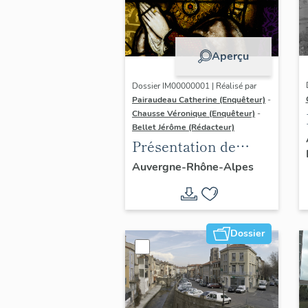
Aperçu
Dossier IM00000001 | Réalisé par
Pairaudeau Catherine (Enquêteur)
-
Chausse Véronique (Enquêteur)
-
Bellet Jérôme (Rédacteur)
Présentation de
l'opération
Auvergne-Rhône-Alpes
d'inventaire du
vitrail ancien de
Rhône-Alpes (corpus
Dossier
vitrearum)