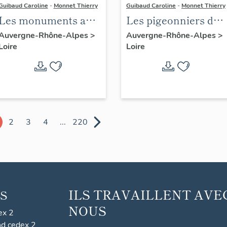
Guibaud Caroline
-
Monnet Thierry
Guibaud Caroline
-
Monnet Thierry
Les monuments aux
Les pigeonniers du
morts du canton de
canton de
Auvergne-Rhône-Alpes
>
Auvergne-Rhône-Alpes
>
Loire
Loire
Boën et de la
Montbrison
commune de Sail-
sous-Couzan
2
3
4
...
220
ILS TRAVAILLENT AVE
S
NOUS
ex 2
nd cedex 2