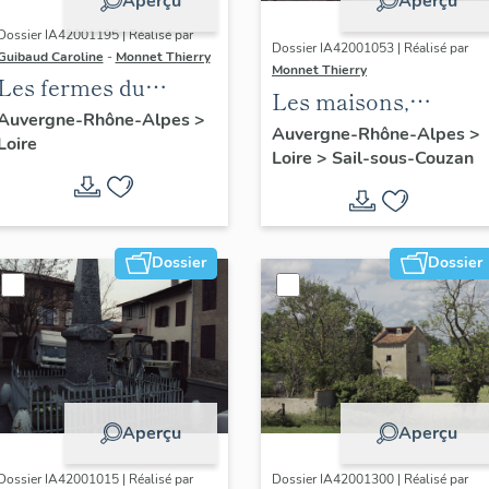
Aperçu
Aperçu
Dossier IA42001195 | Réalisé par
Dossier IA42001053 | Réalisé par
Guibaud Caroline
-
Monnet Thierry
Monnet Thierry
Les fermes du
Les maisons,
canton de Boën et de
Auvergne-Rhône-Alpes
>
magasins de
Auvergne-Rhône-Alpes
>
Loire
la commune de Sail-
Loire
>
Sail-sous-Couzan
commerce et
sous-Couzan
immeubles de la
commune de Sail-
sous-Couzan
Dossier
Dossier
Aperçu
Aperçu
Dossier IA42001015 | Réalisé par
Dossier IA42001300 | Réalisé par