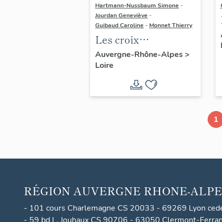
Hartmann-Nussbaum Simone
-
Jourdan Geneviève
-
Guibaud Caroline
-
Monnet Thierry
Les croix
monumentales du
Auvergne-Rhône-Alpes
>
Loire
canton de
Montbrison
1
RÉGION
AUVERGNE RHONE-ALPE
- 101 cours Charlemagne CS 20033 - 69269 Lyon ced
- 59 bd L. Jouhaux CS 90706 - 63050 Clermont-Ferra