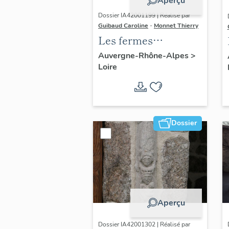
Aperçu
Dossier IA42001199 | Réalisé par
Guibaud Caroline
-
Monnet Thierry
Les fermes
vigneronnes du
Auvergne-Rhône-Alpes
>
Loire
canton de Boën et de
la commune de Sail-
sous-Couzan
Dossier
Aperçu
Dossier IA42001302 | Réalisé par