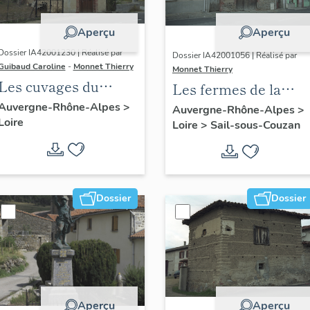
Aperçu
Aperçu
Dossier IA42001230 | Réalisé par
Dossier IA42001056 | Réalisé par
Guibaud Caroline
-
Monnet Thierry
Monnet Thierry
Les cuvages du
Les fermes de la
canton de Boën et de
commune de Sail-
Auvergne-Rhône-Alpes
>
Auvergne-Rhône-Alpes
>
Loire
la commune de Sail-
Loire
>
Sail-sous-Couzan
sous-Couzan
sous-Couzan
Dossier
Dossier
Aperçu
Aperçu