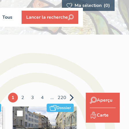
Ma sélection
(0)
Tous
Lancer la recherche
1
2
3
4
...
220
Aperçu
Dossier
Carte