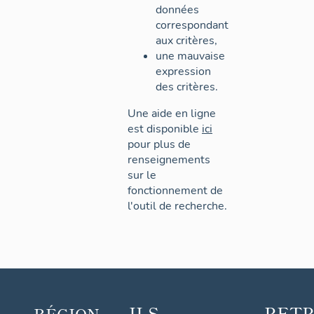
données
correspondant
aux critères,
une mauvaise
expression
des critères.
Une aide en ligne
est disponible
ici
pour plus de
renseignements
sur le
fonctionnement de
l'outil de recherche.
ILS
RET
RÉGION