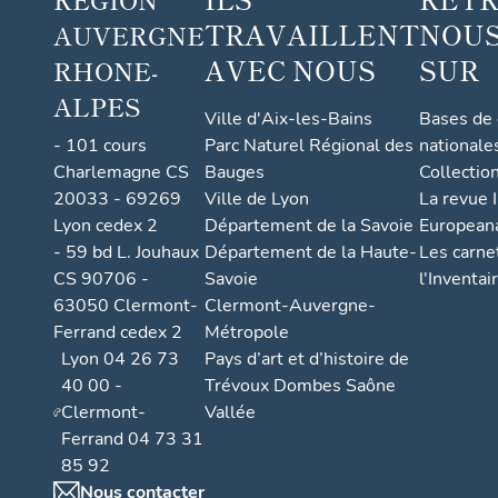
TRAVAILLENT
NOUS
AUVERGNE
AVEC NOUS
SUR
RHONE-
ALPES
Ville d'Aix-les-Bains
Bases de
- 101 cours
Parc Naturel Régional des
nationale
Charlemagne CS
Bauges
Collectio
20033 - 69269
Ville de Lyon
La revue I
Lyon cedex 2
Département de la Savoie
European
- 59 bd L. Jouhaux
Département de la Haute-
Les carne
CS 90706 -
Savoie
l'Inventai
63050 Clermont-
Clermont-Auvergne-
Ferrand cedex 2
Métropole
Lyon 04 26 73
Pays d’art et d’histoire de
40 00 -
Trévoux Dombes Saône
Clermont-
Vallée
Ferrand 04 73 31
85 92
Nous contacter