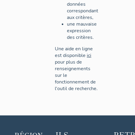
données
correspondant
aux critères,
une mauvaise
expression
des critères.
Une aide en ligne
est disponible
ici
pour plus de
renseignements
sur le
fonctionnement de
l'outil de recherche.
ILS
RET
RÉGION