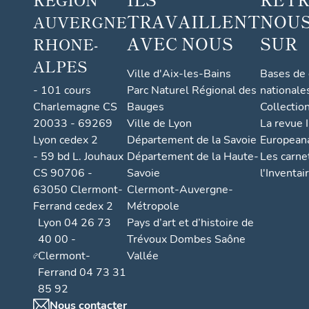
TRAVAILLENT
NOUS
AUVERGNE
AVEC NOUS
SUR
RHONE-
ALPES
Ville d'Aix-les-Bains
Bases de
- 101 cours
Parc Naturel Régional des
nationale
Charlemagne CS
Bauges
Collectio
20033 - 69269
Ville de Lyon
La revue I
Lyon cedex 2
Département de la Savoie
European
- 59 bd L. Jouhaux
Département de la Haute-
Les carne
CS 90706 -
Savoie
l'Inventai
63050 Clermont-
Clermont-Auvergne-
Ferrand cedex 2
Métropole
Lyon 04 26 73
Pays d’art et d’histoire de
40 00 -
Trévoux Dombes Saône
Clermont-
Vallée
Ferrand 04 73 31
85 92
Nous contacter