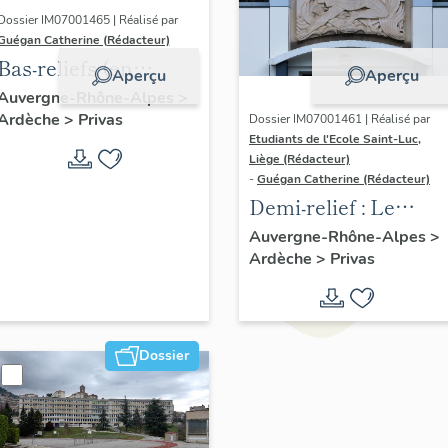
Dossier IM07001465 | Réalisé par
Guégan Catherine (Rédacteur)
Bas-reliefs (en
Aperçu
Aperçu
pendant) : Le
Auvergne-Rhône-Alpes
>
Ardèche
>
Privas
Printemps,
Dossier IM07001461 | Réalisé par
Etudiants de l'Ecole Saint-Luc,
l’Automne
Liège (Rédacteur)
-
Guégan Catherine (Rédacteur)
Demi-relief : Le
Savoir
Auvergne-Rhône-Alpes
>
Ardèche
>
Privas
Dossier