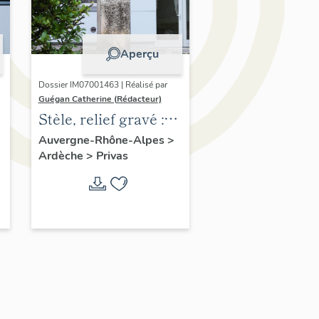
Aperçu
Dossier IM07001463 | Réalisé par
Guégan Catherine (Rédacteur)
Stèle, relief gravé :
La Nature
Auvergne-Rhône-Alpes
>
Ardèche
>
Privas