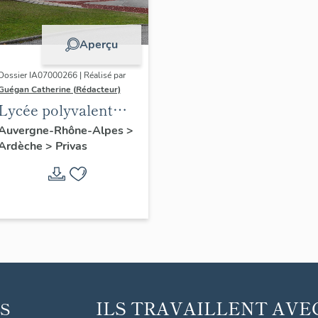
Aperçu
Dossier IA07000266 | Réalisé par
Guégan Catherine (Rédacteur)
Lycée polyvalent
Vincent d'Indy
Auvergne-Rhône-Alpes
>
Ardèche
>
Privas
ILS TRAVAILLENT AVE
S