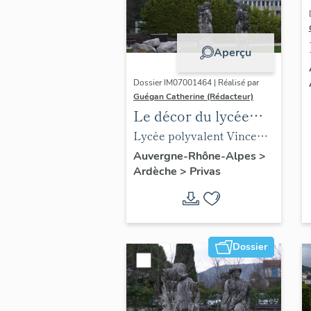
Aperçu
Dossier IM07001464 | Réalisé par
Guégan Catherine (Rédacteur)
Le décor du lycée
Vincent d'Indy
Lycée polyvalent Vincent
d'Indy
Auvergne-Rhône-Alpes
>
Ardèche
>
Privas
Dossier