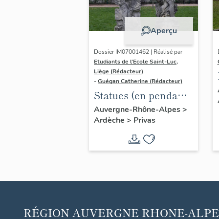
Aperçu
Dossier IM07001462 | Réalisé par
Etudiants de l'Ecole Saint-Luc,
Liège (Rédacteur)
-
Guégan Catherine (Rédacteur)
Statues (en pendant)
: Le Jeune homme, la
Auvergne-Rhône-Alpes
>
Ardèche
>
Privas
Jeune fille
RÉGION
AUVERGNE RHONE-ALPE