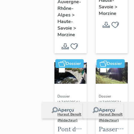
Haute-
Auvergne-
Savoie
>
Rhône-
Morzine
Alpes
>
Haute-
Savoie
>
Morzine
Dossier
Dossier
Dossier
Dossier
IA74002954 |
IA74002952 |
Réalisé par
Réalisé par
Aperçu
Aperçu
Huraut Benoît
Huraut Benoît
(Rédacteur)
(Rédacteur)
Pont du
Passerelle