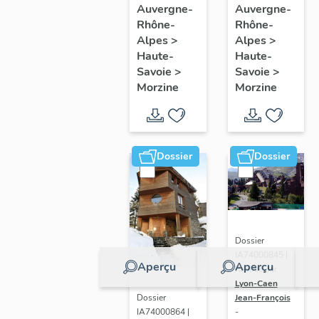
Bourg
de Nyon
Auvergne-
Auvergne-
Rhône-
Rhône-
dit Pont-
Alpes
>
Alpes
>
Vieux de
Haute-
Haute-
Morzine
Savoie
>
Savoie
>
Morzine
Morzine
Dossier
Dossier
Dossier
IA74000845 |
Aperçu
Aperçu
Réalisé par
Lyon-Caen
Dossier
Jean-François
IA74000864 |
-