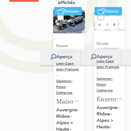
affichés
Dossier
Dossier
Dossier
Dossier
IA74000867 |
IA74000869 |
Réalisé par
Aperçu
Aperçu
Réalisé par
Lyon-Caen
Lyon-Caen
Jean-François
Jean-François
-
-
Salomon-
Salomon-
Pelen
Pelen
Catherine
Catherine
Ensemble
Maisons
du génie
Auvergne-
dites
Auvergne-
Rhône-
civil ;
Rhône-
chalets
Alpes
>
galerie
Alpes
>
Haute-
Haute-