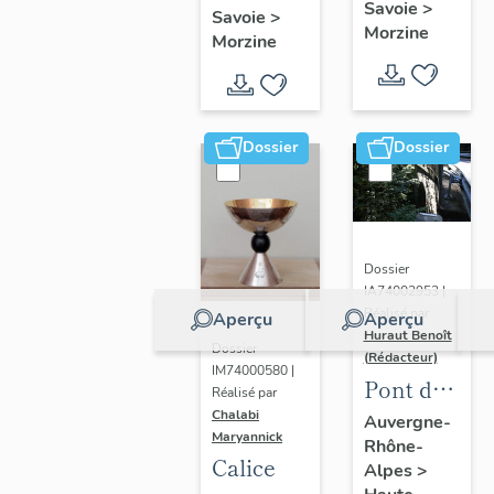
marchande ;
Savoie
>
Savoie
>
établisseme
Morzine
Morzine
administratif
salle de
spectacle
Dossier
Dossier
Dossier
IA74002953 |
Réalisé par
Aperçu
Aperçu
Huraut Benoît
Dossier
(Rédacteur)
IM74000580 |
Pont de
Réalisé par
la
Chalabi
Auvergne-
Maryannick
Rhône-
Panosse
Calice
Alpes
>