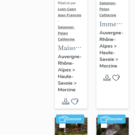
Réalisé par
Salomon-
Lyon-Caen
Pelen
Jean-François
Catherine
-
Immeuble
Salomon-
dit
Auvergne-
Pelen
Rhône-
résidence
Catherine
Alpes
>
Maison
Sosna
Haute-
dite
Auvergne-
Savoie
>
Rhône-
chalet
Morzine
Alpes
>
Yacca
Haute-
Savoie
>
Morzine
Dossier
Dossier