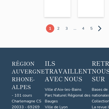
1
2
3
...
4
5
ILS
RET
RÉGION
TRAVAILLENT
NOUS
AUVERGNE
AVEC NOUS
SUR
RHONE-
ALPES
Ville d'Aix-les-Bains
Bases de
- 101 cours
Parc Naturel Régional des
nationale
Charlemagne CS
Bauges
Collectio
20033 - 69269
Ville de Lyon
La revue I