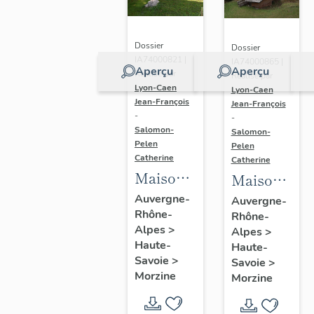
Dossier
Dossier
IA74000821 |
IA74000865 |
Aperçu
Aperçu
Réalisé par
Réalisé par
Lyon-Caen
Lyon-Caen
Jean-François
Jean-François
-
-
Salomon-
Salomon-
Pelen
Pelen
Catherine
Catherine
Maison
Maison
dite
dite
Auvergne-
Auvergne-
Rhône-
chalet
Rhône-
chalet
Alpes
>
Alpes
>
Love
Stella
Haute-
Haute-
Savoie
>
Savoie
>
Morzine
Morzine