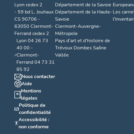
Lyon cedex 2
Département de la Savoie
European
- 59 bd L. Jouhaux
Département de la Haute-
Les carne
CS 90706 -
Savoie
l'Inventai
63050 Clermont-
Clermont-Auvergne-
Ferrand cedex 2
Métropole
Lyon 04 26 73
Pays d’art et d’histoire de
40 00 -
Trévoux Dombes Saône
Clermont-
Vallée
Ferrand 04 73 31
85 92
Nous contacter
Aide
Mentions
légales
Politique de
confidentialité
Accessibilité :
non conforme