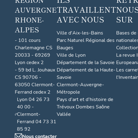
TRAVAILLENT
NOUS
AUVERGNE
AVEC NOUS
SUR
RHONE-
ALPES
Ville d'Aix-les-Bains
Bases de
- 101 cours
Parc Naturel Régional des
nationale
Charlemagne CS
Bauges
Collectio
20033 - 69269
Ville de Lyon
La revue I
Lyon cedex 2
Département de la Savoie
European
- 59 bd L. Jouhaux
Département de la Haute-
Les carne
CS 90706 -
Savoie
l'Inventai
63050 Clermont-
Clermont-Auvergne-
Ferrand cedex 2
Métropole
Lyon 04 26 73
Pays d’art et d’histoire de
40 00 -
Trévoux Dombes Saône
Clermont-
Vallée
Ferrand 04 73 31
85 92
Nous contacter