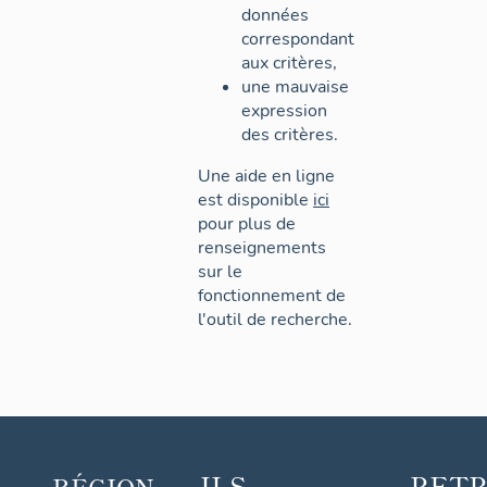
données
correspondant
aux critères,
une mauvaise
expression
des critères.
Une aide en ligne
est disponible
ici
pour plus de
renseignements
sur le
fonctionnement de
l'outil de recherche.
ILS
RET
RÉGION