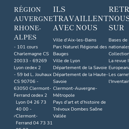
ILS
RET
RÉGION
TRAVAILLENT
NOUS
AUVERGNE
AVEC NOUS
SUR
RHONE-
ALPES
Ville d'Aix-les-Bains
Bases de
- 101 cours
Parc Naturel Régional des
nationale
Charlemagne CS
Bauges
Collectio
20033 - 69269
Ville de Lyon
La revue I
Lyon cedex 2
Département de la Savoie
European
- 59 bd L. Jouhaux
Département de la Haute-
Les carne
CS 90706 -
Savoie
l'Inventai
63050 Clermont-
Clermont-Auvergne-
Ferrand cedex 2
Métropole
Lyon 04 26 73
Pays d’art et d’histoire de
40 00 -
Trévoux Dombes Saône
Clermont-
Vallée
Ferrand 04 73 31