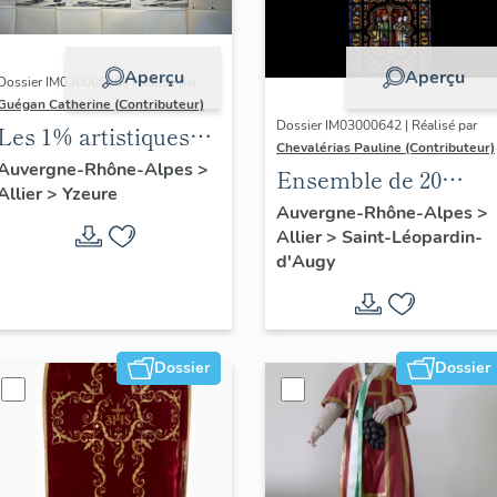
Aperçu
Aperçu
Dossier IM03000626 | Réalisé par
Guégan Catherine (Contributeur)
Dossier IM03000642 | Réalisé par
Les 1% artistiques
Chevalérias Pauline (Contributeur)
du lycée Jean-
Auvergne-Rhône-Alpes
>
Ensemble de 20
Allier
>
Yzeure
Monnet d'Yzeure
verrières
Auvergne-Rhône-Alpes
>
Allier
>
Saint-Léopardin-
d'Augy
Dossier
Dossier