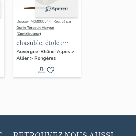
Aperçu
Dossier IM03000544 | Réalisé par
Durin-Tercelin Maryse
(Contributeur)
chasuble, étole :
ornement vert
Auvergne-Rhône-Alpes
>
Allier
>
Rongères
C
RETROUVEZ NOUS AUSSI