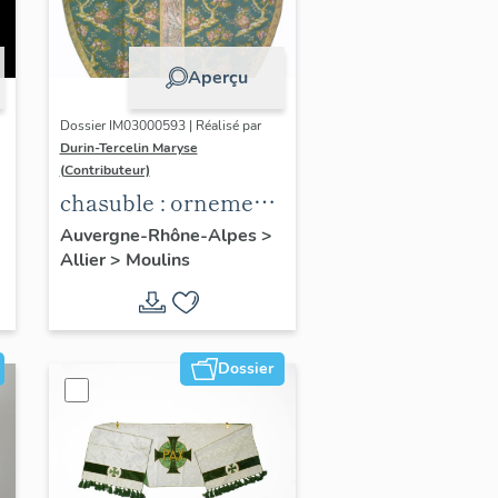
Aperçu
Dossier IM03000593 | Réalisé par
Durin-Tercelin Maryse
(Contributeur)
chasuble : ornement
vert n°1
Auvergne-Rhône-Alpes
>
Allier
>
Moulins
Dossier