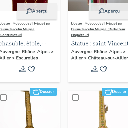
Aperçu
Aperçu
Dossier IM03000528 | Réalisé par
Dossier IM03000638 | Réalisé par
Durin-Tercelin Maryse
Durin-Tercelin Maryse (Rédacteur,
(Contributeur)
Enquêteur)
chasuble, étole,
Statue : saint Vincen
manipule, voile de
Auvergne-Rhône-Alpes
>
Auvergne-Rhône-Alpes
>
Allier
>
Escurolles
Allier
>
Château-sur-Allier
calice, bourse de
corporal : ornement
rouge
Dossier
Dossier