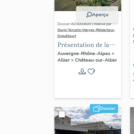
Aperçu
Dossier IA03000609 | Réalisé par
Durin-Tercelin Maryse (Rédacteur,
Enquêteur)
Présentation de la
commune de
Auvergne-Rhône-Alpes
>
Allier
>
Château-sur-Allier
Château-sur-Allier
Dossier