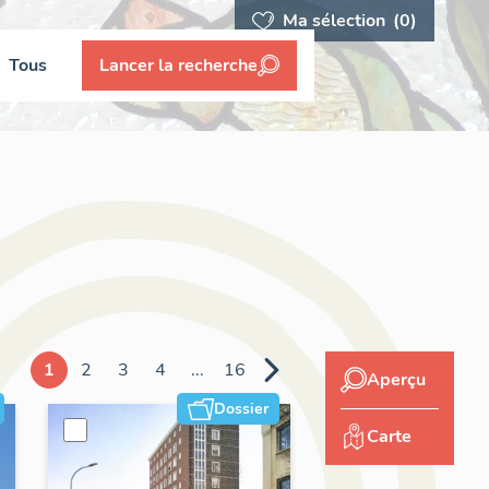
Ma sélection
(0)
Tous
Lancer la recherche
1
2
3
4
...
16
Aperçu
Dossier
Carte