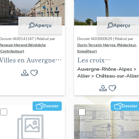
Aperçu
Aperçu
Dossier IA00141347 | Réalisé par
Dossier IA03000629 | Réalisé par
Renaud-Morand Bénédicte
Durin-Tercelin Maryse (Rédacteur,
(Contributeur)
Enquêteur)
Villes en Auvergne :
Les croix
les formes urbaines
monumentales de la
Auvergne-Rhône-Alpes
>
Allier
>
Château-sur-Allier
commune de
Château-sur-Allier
Dossier
Dossier