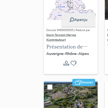
Aperçu
Dossier IM00000005 | Réalisé par
Durin-Tercelin Maryse
(Contributeur)
Présentation de
l’opération tissus et
Auvergne-Rhône-Alpes
ornements
liturgiques en
Auvergne
Dossier