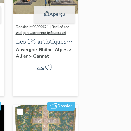
Aperçu
Dossier IM03000621 | Réalisé par
Guégan Catherine (Rédacteur)
Les 1% artistiques
du lycée Gustave-
Auvergne-Rhône-Alpes
>
Allier
>
Gannat
Eiffel
Dossier