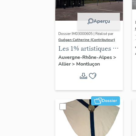
Aperçu
Dossier IM03000605 | Réalisé par
Guégan Catherine (Contributeur)
Les 1% artistiques de
l'école nationale
Auvergne-Rhône-Alpes
>
Allier
>
Montluçon
professionnelle de
Montluçon, actuel
lycée Paul-Constans
Dossier