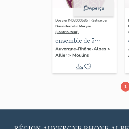
Aperçu
Dossier IM03000585 | Réalisé par
Durin-Tercelin Maryse
(Contributeur)
ensemble de 5
chapes (non
Auvergne-Rhône-Alpes
>
Allier
>
Moulins
étudiées), de 15
chasubles, 17
dalmatiques et les
accessoires :
1
ornement violet n°2
RÉGION
AUVERGNE RHONE-ALPE