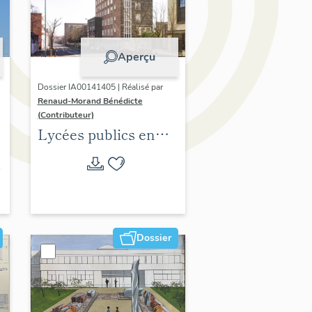
Aperçu
Dossier IA00141405 | Réalisé par
Renaud-Morand Bénédicte
(Contributeur)
Lycées publics en
espace urbain (1802-
1988)
Dossier