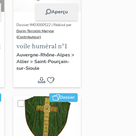
Aperçu
Dossier IM03000522 | Réalisé par
Durin-Tercelin Maryse
(Contributeur)
t
voile huméral n°1
Auvergne-Rhône-Alpes
>
Allier
>
Saint-Pourçain-
sur-Sioule
Dossier