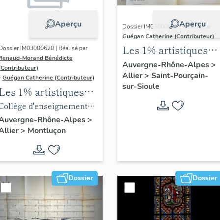
Aperçu
Aperçu
Dossier IM03000622 | Réalisé par
Guégan Catherine (Contributeur)
Les 1% artistiques
Dossier IM03000620 | Réalisé par
Renaud-Morand Bénédicte
du lycée Blaise-de-
Auvergne-Rhône-Alpes
>
(Contributeur)
Allier
>
Saint-Pourçain-
Vigenère
-
Guégan Catherine (Contributeur)
sur-Sioule
Les 1% artistiques
du lycée Maurice-
Collège d'enseignement
Guyot
technique, puis lycée
Auvergne-Rhône-Alpes
>
Allier
>
Montluçon
d'enseignement
professionnel de Nerdre,
puis lycée professionnel
Maurice-Guyot,
Dossier
Dossier
actuellement immeuble à
logements, boutiques,
ateliers et école