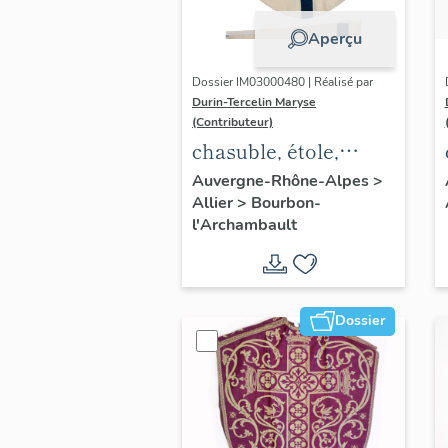
Aperçu
Dossier IM03000480 | Réalisé par
Durin-Tercelin Maryse
(Contributeur)
chasuble, étole,
ornement blanc n°2
Auvergne-Rhône-Alpes
>
Allier
>
Bourbon-
l'Archambault
Dossier