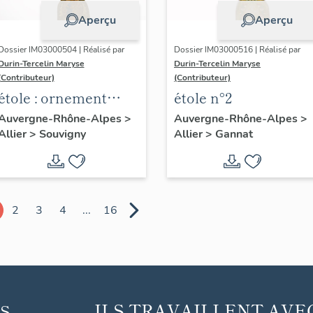
Aperçu
Aperçu
Dossier IM03000504 | Réalisé par
Dossier IM03000516 | Réalisé par
Durin-Tercelin Maryse
Durin-Tercelin Maryse
(Contributeur)
(Contributeur)
étole : ornement
étole n°2
blanc
Auvergne-Rhône-Alpes
>
Auvergne-Rhône-Alpes
>
Allier
>
Souvigny
Allier
>
Gannat
2
3
4
...
16
ILS TRAVAILLENT AVE
S