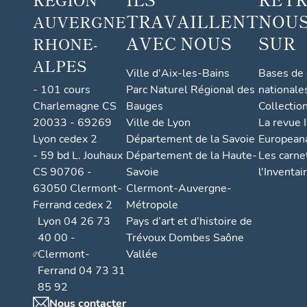
TRAVAILLENT
NOUS
AUVERGNE
AVEC NOUS
SUR
RHONE-
ALPES
Ville d'Aix-les-Bains
Bases de
- 101 cours
Parc Naturel Régional des
nationale
Charlemagne CS
Bauges
Collectio
20033 - 69269
Ville de Lyon
La revue I
Lyon cedex 2
Département de la Savoie
European
- 59 bd L. Jouhaux
Département de la Haute-
Les carne
CS 90706 -
Savoie
l'Inventai
63050 Clermont-
Clermont-Auvergne-
Ferrand cedex 2
Métropole
Lyon 04 26 73
Pays d’art et d’histoire de
40 00 -
Trévoux Dombes Saône
Clermont-
Vallée
Ferrand 04 73 31
85 92
Nous contacter