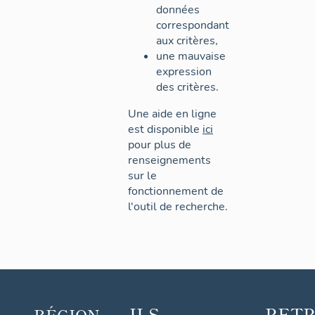
données
correspondant
aux critères,
une mauvaise
expression
des critères.
Une aide en ligne
est disponible
ici
pour plus de
renseignements
sur le
fonctionnement de
l'outil de recherche.
ILS
RET
RÉGION