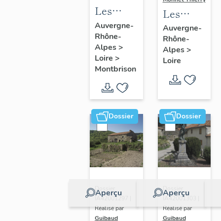
Les
Les
immeubles
cuvages
Auvergne-
Auvergne-
Rhône-
de la
Rhône-
du
Alpes
>
Alpes
>
commune
canton
Loire
>
Loire
de
de Boën
Montbrison
Montbrison
et de la
commune
de Sail-
Dossier
Dossier
sous-
Couzan
Dossier
Dossier
Aperçu
Aperçu
IA42001297 |
IA42001303 |
Réalisé par
Réalisé par
Guibaud
Guibaud