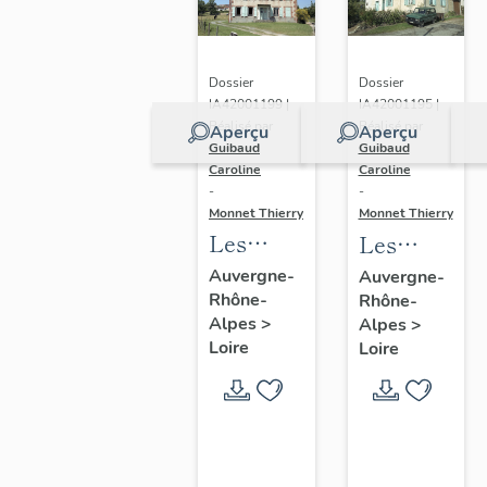
Dossier
Dossier
IA42001199 |
IA42001195 |
Réalisé par
Réalisé par
Aperçu
Aperçu
Guibaud
Guibaud
Caroline
Caroline
-
-
Monnet Thierry
Monnet Thierry
Les
Les
fermes
fermes
Auvergne-
Auvergne-
Rhône-
vigneronnes
Rhône-
du
Alpes
>
Alpes
>
du
canton
Loire
Loire
canton
de Boën
de Boën
et de la
et de la
commune
commune
de Sail-
de Sail-