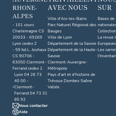
AVEC NOUS
SUR
RHONE-
ALPES
Ville d'Aix-les-Bains
Bases de
- 101 cours
Parc Naturel Régional des
nationale
Charlemagne CS
Bauges
Collectio
20033 - 69269
Ville de Lyon
La revue I
Lyon cedex 2
Département de la Savoie
European
- 59 bd L. Jouhaux
Département de la Haute-
Les carne
CS 90706 -
Savoie
l'Inventai
63050 Clermont-
Clermont-Auvergne-
Ferrand cedex 2
Métropole
Lyon 04 26 73
Pays d’art et d’histoire de
40 00 -
Trévoux Dombes Saône
Clermont-
Vallée
Ferrand 04 73 31
85 92
Nous contacter
Aide