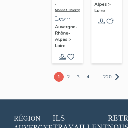
Alpes
>
-
morts du
Loire
Monnet Thierry
canton
Les
de Boën
croix
Auvergne-
et de la
Rhône-
monumentales
commune
Alpes
>
du
Loire
de Sail-
canton
sous-
de
Couzan
Montbrison
1
2
3
4
...
220
ILS
RET
RÉGION
TRAVAILLENT
NOUS
AUVERGNE