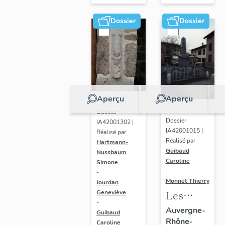
sous-
sous-
Couzan
Dossier
Dossier
Couzan
Aperçu
Aperçu
Dossier
Dossier
IA42001302 |
IA42001015 |
Réalisé par
Réalisé par
Hartmann-
Guibaud
Nussbaum
Caroline
Simone
-
-
Monnet Thierry
Jourdan
Les
Geneviève
-
monuments
Auvergne-
Guibaud
Rhône-
aux
Caroline