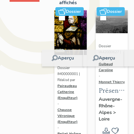
affichés
Dossier
Dossier
Dossier
IA42000627 |
Aperçu
Aperçu
Réalisé par
Guibaud
Dossier
Caroline
IM00000001 |
-
Réalisé par
Monnet Thierry
Pairaudeau
Présentatio
Catherine
de
(Enquêteur)
Auvergne-
-
Rhône-
l'étude
Chausse
Alpes
>
du
Véronique
Loire
(Enquêteur)
patrimoine
-
du
Bellet Jérôme