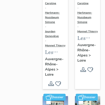
Caroline
Caroline
-
-
Hartmann-
Hartmann-
Nussbaum
Nussbaum
Simone
Simone
-
-
Jourdan
Monnet Thierry
Geneviève
Les
-
monuments
Auvergne-
Monnet Thierry
Rhône-
aux
Les
Alpes
>
morts du
fermes
Auvergne-
Loire
canton
Rhône-
du
Alpes
>
de
canton
Loire
Montbrison
de
Montbrison
Dossier
Dossier