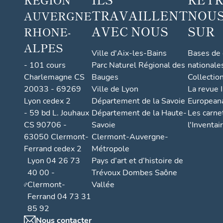
TRAVAILLENT
NOUS
AUVERGNE
AVEC NOUS
SUR
RHONE-
ALPES
Ville d'Aix-les-Bains
Bases de
- 101 cours
Parc Naturel Régional des
nationale
Charlemagne CS
Bauges
Collectio
20033 - 69269
Ville de Lyon
La revue I
Lyon cedex 2
Département de la Savoie
European
- 59 bd L. Jouhaux
Département de la Haute-
Les carne
CS 90706 -
Savoie
l'Inventai
63050 Clermont-
Clermont-Auvergne-
Ferrand cedex 2
Métropole
Lyon 04 26 73
Pays d’art et d’histoire de
40 00 -
Trévoux Dombes Saône
Clermont-
Vallée
Ferrand 04 73 31
85 92
Nous contacter