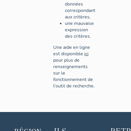
données
correspondant
aux critères,
une mauvaise
expression
des critères.
Une aide en ligne
est disponible
ici
pour plus de
renseignements
sur le
fonctionnement de
l'outil de recherche.
ILS
RET
RÉGION