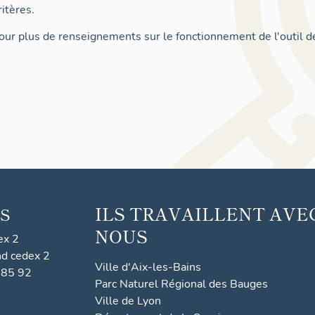
itères.
ur plus de renseignements sur le fonctionnement de l'outil d
ILS TRAVAILLENT AVE
S
NOUS
ex 2
nd cedex 2
Ville d'Aix-les-Bains
 85 92
Parc Naturel Régional des Bauges
Ville de Lyon