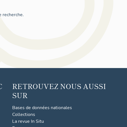
e recherche.
C
RETROUVEZ NOUS AUSSI
SUR
Bases de données nationales
Collections
La revue In Situ