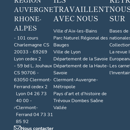
TRAVAILLENT
NOUS
AUVERGNE
AVEC NOUS
SUR
RHONE-
ALPES
Ville d'Aix-les-Bains
Bases de
- 101 cours
Parc Naturel Régional des
nationale
Charlemagne CS
Bauges
Collectio
20033 - 69269
Ville de Lyon
La revue I
Lyon cedex 2
Département de la Savoie
European
- 59 bd L. Jouhaux
Département de la Haute-
Les carne
CS 90706 -
Savoie
l'Inventai
63050 Clermont-
Clermont-Auvergne-
Ferrand cedex 2
Métropole
Lyon 04 26 73
Pays d’art et d’histoire de
40 00 -
Trévoux Dombes Saône
Clermont-
Vallée
Ferrand 04 73 31
85 92
Nous contacter