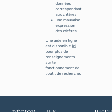
données
correspondant
aux critères,
une mauvaise
expression
des critères.
Une aide en ligne
est disponible
ici
pour plus de
renseignements
sur le
fonctionnement de
l'outil de recherche.
ILS
RET
RÉGION