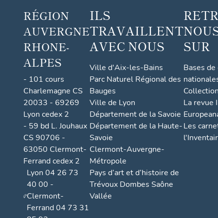
ILS
RET
RÉGION
TRAVAILLENT
NOUS
AUVERGNE
AVEC NOUS
SUR
RHONE-
ALPES
Ville d'Aix-les-Bains
Bases de
- 101 cours
Parc Naturel Régional des
nationale
Charlemagne CS
Bauges
Collectio
20033 - 69269
Ville de Lyon
La revue I
Lyon cedex 2
Département de la Savoie
European
- 59 bd L. Jouhaux
Département de la Haute-
Les carne
CS 90706 -
Savoie
l'Inventai
63050 Clermont-
Clermont-Auvergne-
Ferrand cedex 2
Métropole
Lyon 04 26 73
Pays d’art et d’histoire de
40 00 -
Trévoux Dombes Saône
Clermont-
Vallée
Ferrand 04 73 31