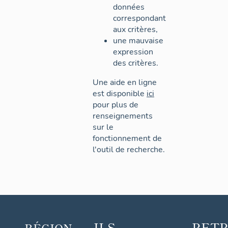
données
correspondant
aux critères,
une mauvaise
expression
des critères.
Une aide en ligne
est disponible
ici
pour plus de
renseignements
sur le
fonctionnement de
l'outil de recherche.
ILS
RET
RÉGION