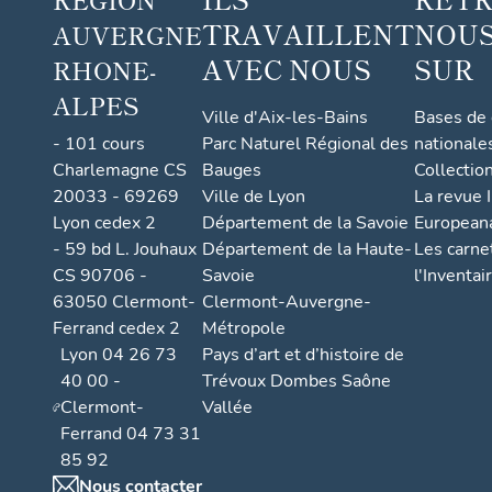
TRAVAILLENT
NOUS
AUVERGNE
AVEC NOUS
SUR
RHONE-
ALPES
Ville d'Aix-les-Bains
Bases de
- 101 cours
Parc Naturel Régional des
nationale
Charlemagne CS
Bauges
Collectio
20033 - 69269
Ville de Lyon
La revue I
Lyon cedex 2
Département de la Savoie
European
- 59 bd L. Jouhaux
Département de la Haute-
Les carne
CS 90706 -
Savoie
l'Inventai
63050 Clermont-
Clermont-Auvergne-
Ferrand cedex 2
Métropole
Lyon 04 26 73
Pays d’art et d’histoire de
40 00 -
Trévoux Dombes Saône
Clermont-
Vallée
Ferrand 04 73 31
85 92
Nous contacter