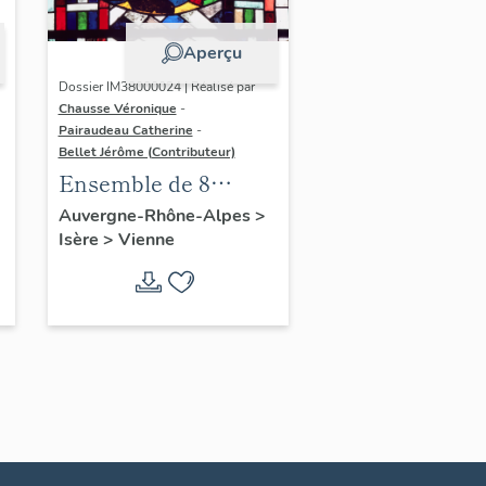
Aperçu
Dossier IM38000024 | Réalisé par
Chausse Véronique
-
Pairaudeau Catherine
-
Bellet Jérôme (Contributeur)
Ensemble de 8
verrières : ensemble
Auvergne-Rhône-Alpes
>
Isère
>
Vienne
de 8 verrières
géométriques ornées
d'un écu armorié
(baie 105, 106, 107,
108, 109, 111, 113,
114), verrière
héraldique