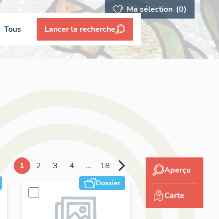
Ma sélection
(0)
Tous
Lancer la recherche
1
2
3
4
...
18
Aperçu
Dossier
Carte