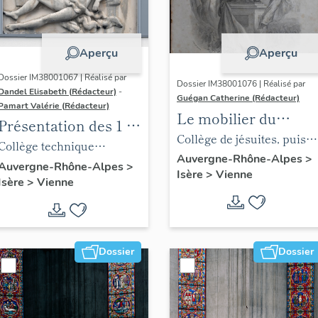
Aperçu
Aperçu
Dossier IM38001067 | Réalisé par
Dossier IM38001076 | Réalisé par
Dandel Elisabeth (Rédacteur)
-
Guégan Catherine (Rédacteur)
Pamart Valérie (Rédacteur)
Le mobilier du
Présentation des 1 %
collège François
Collège de jésuites, puis
du lycée Galilée
Collège technique
Ponsard
institut national, école
Auvergne-Rhône-Alpes
>
national, puis lycée
Auvergne-Rhône-Alpes
>
Isère
>
Vienne
centrale supplémentaire,
Isère
>
Vienne
technique, actuellement
école communale
lycée polyvalent Galilée
secondaire, collège
communal et école
Dossier
Dossier
pratique de commerce et
d'industrie, lycée,
actuellement collège
François-Ponsard