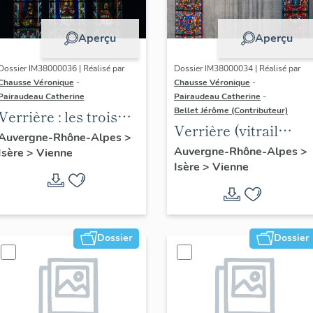
Aperçu
Aperçu
Dossier IM38000036 | Réalisé par
Dossier IM38000034 | Réalisé par
Chausse Véronique
-
Chausse Véronique
-
Pairaudeau Catherine
Pairaudeau Catherine
-
Bellet Jérôme (Contributeur)
Verrière : les trois
Verrière (vitrail
Vertus théologales
Auvergne-Rhône-Alpes
>
archéologique) :
Auvergne-Rhône-Alpes
>
Isère
>
Vienne
(baie 5), verrière à
Isère
>
Vienne
événements de
personnages
l'histoire religieuse
de Vienne (baie 3)
Dossier
Dossier