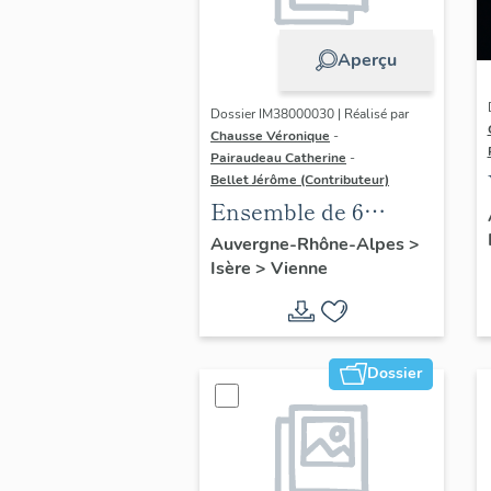
Aperçu
Dossier IM38000030 | Réalisé par
Chausse Véronique
-
Pairaudeau Catherine
-
Bellet Jérôme (Contributeur)
Ensemble de 6
verrières figurées
Auvergne-Rhône-Alpes
>
Isère
>
Vienne
Dossier