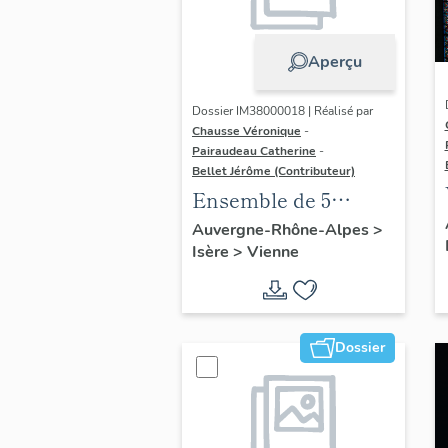
Aperçu
Dossier IM38000018 | Réalisé par
Chausse Véronique
-
Pairaudeau Catherine
-
Bellet Jérôme (Contributeur)
Ensemble de 5
verrières figurées :
Auvergne-Rhône-Alpes
>
Isère
>
Vienne
figures de saints
patrons
Dossier