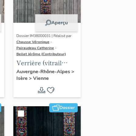
Aperçu
Dossier IM38000031 | Réalisé par
Chausse Véronique
-
Pairaudeau Catherine
-
Bellet Jérôme (Contributeur)
Verrière (vitrail
archéologique) :
Auvergne-Rhône-Alpes
>
Isère
>
Vienne
cycle de la
rédemption (baie 0)
Dossier