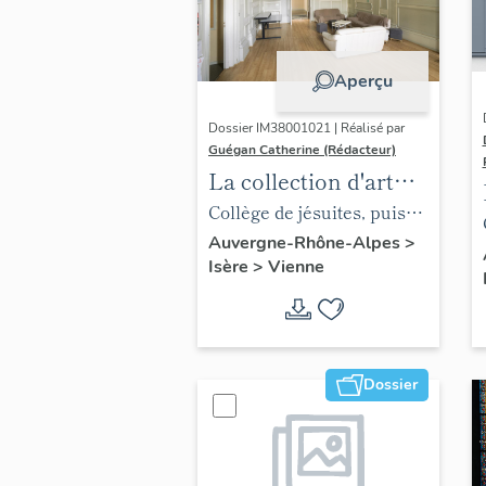
Aperçu
Dossier IM38001021 | Réalisé par
Guégan Catherine (Rédacteur)
La collection d'art
contemporain du
Collège de jésuites, puis
collège François-
institut national, école
Auvergne-Rhône-Alpes
>
Isère
>
Vienne
Ponsard
centrale supplémentaire,
école communale
secondaire, collège
communal et école
Dossier
pratique de commerce et
d'industrie, lycée,
actuellement collège
François-Ponsard