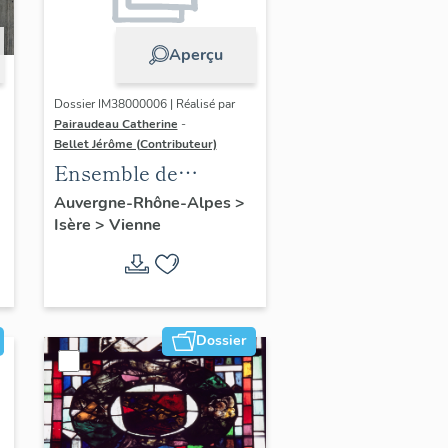
Aperçu
Dossier IM38000006 | Réalisé par
Pairaudeau Catherine
-
Bellet Jérôme (Contributeur)
Ensemble de
fragments de
Auvergne-Rhône-Alpes
>
Isère
>
Vienne
verrières provenant
de la cathédrale (10
verrières)
Dossier