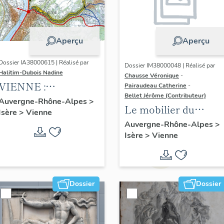
Aperçu
Aperçu
Dossier IA38000615 | Réalisé par
Dossier IM38000048 | Réalisé par
Halitim-Dubois Nadine
Chausse Véronique
-
VIENNE :
Pairaudeau Catherine
-
Bellet Jérôme (Contributeur)
Patrimoine
Auvergne-Rhône-Alpes
>
Le mobilier du
Isère
>
Vienne
industriel et habitat :
musée des beaux
Auvergne-Rhône-Alpes
>
la Vallée de la Gère
Isère
>
Vienne
arts et d' archéologie
et le quartier
d'Estressin,
présentation de
l'étude.
Dossier
Dossier