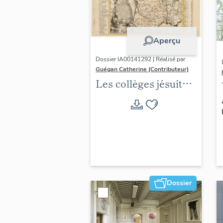
Aperçu
Dossier IA00141292 | Réalisé par
Guégan Catherine (Contributeur)
Les collèges jésuites
d'Ancien Régime
(1556-1763) dans la
région Auvergne-
Rhône-Alpes
(DOSSIER EN
COURS)
Dossier