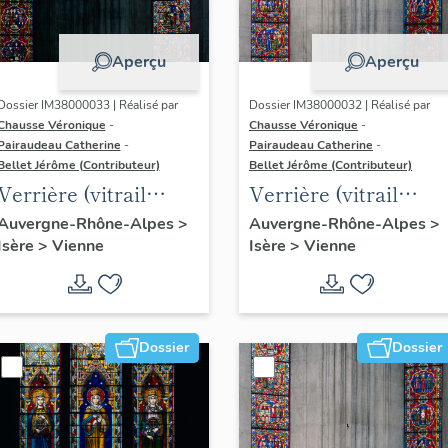
Aperçu
Aperçu
Dossier IM38000033 | Réalisé par
Dossier IM38000032 | Réalisé par
Chausse Véronique
-
Chausse Véronique
-
Pairaudeau Catherine
-
Pairaudeau Catherine
-
Bellet Jérôme (Contributeur)
Bellet Jérôme (Contributeur)
Verrière (vitrail
Verrière (vitrail
archéologique) :
archéologique) :
Auvergne-Rhône-Alpes
>
Auvergne-Rhône-Alpes
>
Isère
>
Vienne
Isère
>
Vienne
martyres de la
événements de
région viennoise
l'histoire religieuse
(baie 2)
de la région
viennoise (baie 1)
Dossier
Dossier