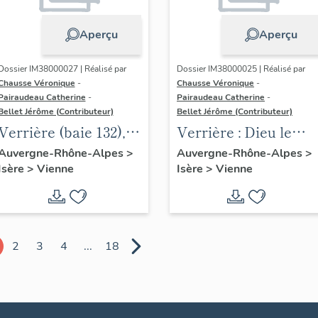
Aperçu
Aperçu
Dossier IM38000027 | Réalisé par
Dossier IM38000025 | Réalisé par
Chausse Véronique
-
Chausse Véronique
-
Pairaudeau Catherine
-
Pairaudeau Catherine
-
Bellet Jérôme (Contributeur)
Bellet Jérôme (Contributeur)
Verrière (baie 132),
Verrière : Dieu le
verrière héraldique
Père (baie 115),
Auvergne-Rhône-Alpes
>
Auvergne-Rhône-Alpes
>
Isère
>
Vienne
Isère
>
Vienne
verrière à
personnages
2
3
4
...
18