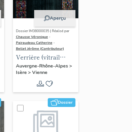
Aperçu
Dossier IM38000035 | Réalisé par
Chausse Véronique
-
Pairaudeau Catherine
-
Bellet Jérôme (Contributeur)
Verrière (vitrail
archéologique) :
Auvergne-Rhône-Alpes
>
Isère
>
Vienne
principaux
confesseurs de
Vienne (baie 4)
Dossier