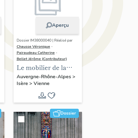
Aperçu
Dossier IM38000040 | Réalisé par
Chausse Véronique
-
Pairaudeau Catherine
-
Bellet Jérôme (Contributeur)
Le mobilier de la
cathédrale Saint-
Auvergne-Rhône-Alpes
>
Isère
>
Vienne
Maurice
Dossier