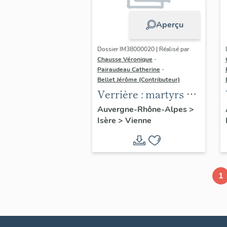
Aperçu
Dossier IM38000020 | Réalisé par
Chausse Véronique
-
Pairaudeau Catherine
-
Bellet Jérôme (Contributeur)
Verrière : martyrs de
la légion thébaine
Auvergne-Rhône-Alpes
>
Isère
>
Vienne
(baie 101), verrière à
personnages
1