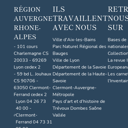
ILS
RET
RÉGION
TRAVAILLENT
NOUS
AUVERGNE
AVEC NOUS
SUR
RHONE-
ALPES
Ville d'Aix-les-Bains
Bases de
- 101 cours
Parc Naturel Régional des
nationale
Charlemagne CS
Bauges
Collectio
20033 - 69269
Ville de Lyon
La revue I
Lyon cedex 2
Département de la Savoie
European
- 59 bd L. Jouhaux
Département de la Haute-
Les carne
CS 90706 -
Savoie
l'Inventai
63050 Clermont-
Clermont-Auvergne-
Ferrand cedex 2
Métropole
Lyon 04 26 73
Pays d’art et d’histoire de
40 00 -
Trévoux Dombes Saône
Clermont-
Vallée
Ferrand 04 73 31