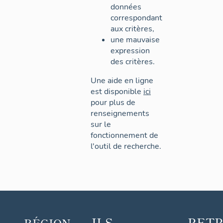
données
correspondant
aux critères,
une mauvaise
expression
des critères.
Une aide en ligne
est disponible
ici
pour plus de
renseignements
sur le
fonctionnement de
l'outil de recherche.
ILS
RET
RÉGION