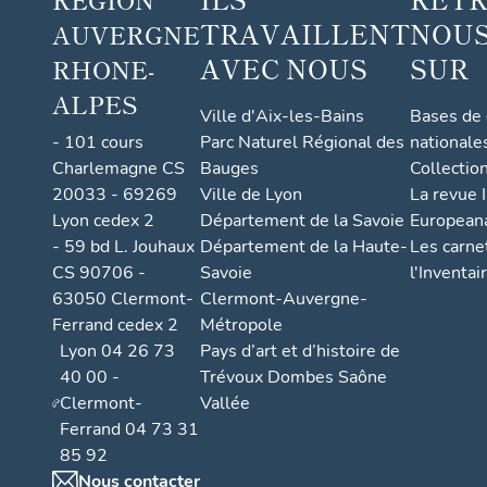
TRAVAILLENT
NOUS
AUVERGNE
AVEC NOUS
SUR
RHONE-
ALPES
Ville d'Aix-les-Bains
Bases de
- 101 cours
Parc Naturel Régional des
nationale
Charlemagne CS
Bauges
Collectio
20033 - 69269
Ville de Lyon
La revue I
Lyon cedex 2
Département de la Savoie
European
- 59 bd L. Jouhaux
Département de la Haute-
Les carne
CS 90706 -
Savoie
l'Inventai
63050 Clermont-
Clermont-Auvergne-
Ferrand cedex 2
Métropole
Lyon 04 26 73
Pays d’art et d’histoire de
40 00 -
Trévoux Dombes Saône
Clermont-
Vallée
Ferrand 04 73 31
85 92
Nous contacter