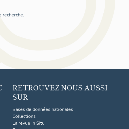
e recherche.
C
RETROUVEZ NOUS AUSSI
SUR
Bases de données nationales
Collections
La revue In Situ