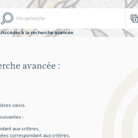
Accéder à la recherche avancée
erche avancée :
ères saisis.
suivantes :
dant aux critères,
nées correspondant aux critères,