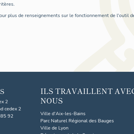
itères.
ur plus de renseignements sur le fonctionnement de l'outil d
ILS TRAVAILLENT AVE
S
NOUS
ex 2
nd cedex 2
Ville d'Aix-les-Bains
 85 92
Parc Naturel Régional des Bauges
Ville de Lyon