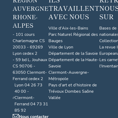
TRAVAILLENT
NOUS
AUVERGNE
AVEC NOUS
SUR
RHONE-
ALPES
Ville d'Aix-les-Bains
Bases de
- 101 cours
Parc Naturel Régional des
nationale
Charlemagne CS
Bauges
Collectio
20033 - 69269
Ville de Lyon
La revue I
Lyon cedex 2
Département de la Savoie
European
- 59 bd L. Jouhaux
Département de la Haute-
Les carne
CS 90706 -
Savoie
l'Inventai
63050 Clermont-
Clermont-Auvergne-
Ferrand cedex 2
Métropole
Lyon 04 26 73
Pays d’art et d’histoire de
40 00 -
Trévoux Dombes Saône
Clermont-
Vallée
Ferrand 04 73 31
85 92
Nous contacter