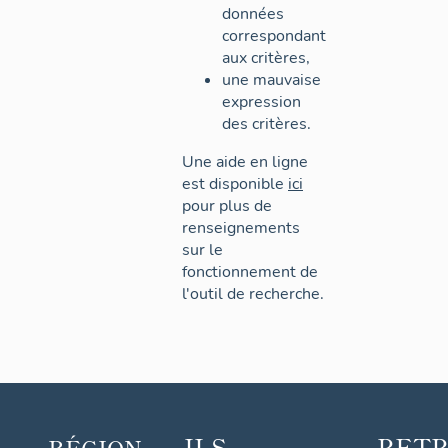
données
correspondant
aux critères,
une mauvaise
expression
des critères.
Une aide en ligne
est disponible
ici
pour plus de
renseignements
sur le
fonctionnement de
l'outil de recherche.
ILS
RET
RÉGION