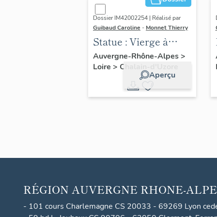
Dossier IM42002254 | Réalisé par
Guibaud Caroline
-
Monnet Thierry
Statue : Vierge à
l'Enfant Jésus
Auvergne-Rhône-Alpes
>
Loire
>
Chalain-d'Uzore
Aperçu
RÉGION
AUVERGNE RHONE-ALPE
- 101 cours Charlemagne CS 20033 - 69269 Lyon ced