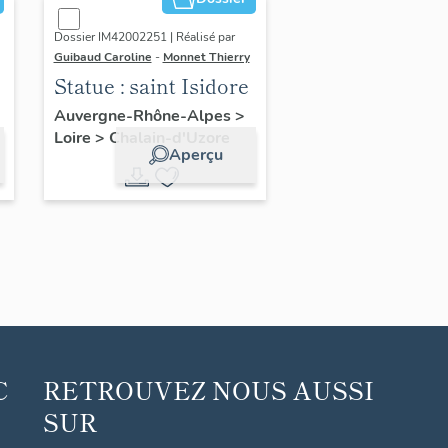
Dossier IM42002251 | Réalisé par
Guibaud Caroline
-
Monnet Thierry
e
Statue : saint Isidore
Auvergne-Rhône-Alpes
>
Loire
>
Chalain-d'Uzore
Aperçu
C
RETROUVEZ NOUS AUSSI
SUR