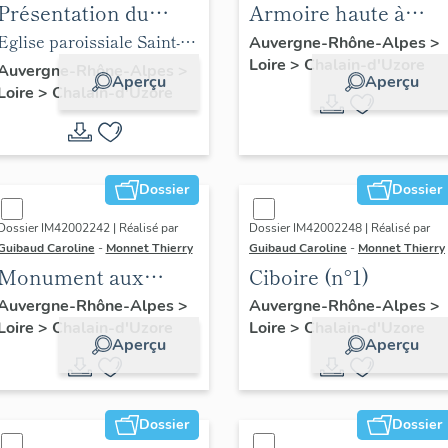
Présentation du
Armoire haute à
mobilier de l'église
archives, dite
Eglise paroissiale Saint-
Auvergne-Rhône-Alpes
>
Loire
>
Chalain-d'Uzore
paroissiale Saint-
chartrier
Didier
Auvergne-Rhône-Alpes
>
Aperçu
Aperçu
Loire
>
Chalain-d'Uzore
Didier
Dossier
Dossier
Dossier IM42002242 | Réalisé par
Dossier IM42002248 | Réalisé par
Guibaud Caroline
-
Monnet Thierry
Guibaud Caroline
-
Monnet Thierry
Monument aux
Ciboire (n°1)
morts
Auvergne-Rhône-Alpes
>
Auvergne-Rhône-Alpes
>
Loire
>
Chalain-d'Uzore
Loire
>
Chalain-d'Uzore
Aperçu
Aperçu
Dossier
Dossier