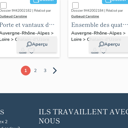
Dossier IM42002182 | Réalisé par
Dossier IM42002184 | Réalisé par
Guibaud Caroline
Guibaud Caroline
Porte et vantaux de
Ensemble des quatr
la grande salle
portes de l'aile est
Auvergne-Rhône-Alpes
>
Auvergne-Rhône-Alpes
>
Loire
>
Chalain-d'Uzore
Loire
>
Chalain-d'Uzore
Aperçu
Aperçu
1
2
3
ILS TRAVAILLENT AVE
S
NOUS
ex 2