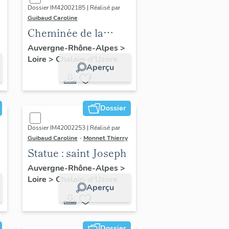
Dossier IM42002185 | Réalisé par
Guibaud Caroline
Cheminée de la
grande salle
Auvergne-Rhône-Alpes
>
Loire
>
Chalain-d'Uzore
Aperçu
Dossier
Dossier IM42002253 | Réalisé par
Guibaud Caroline
-
Monnet Thierry
Statue : saint Joseph
l
Auvergne-Rhône-Alpes
>
Loire
>
Chalain-d'Uzore
Aperçu
Dossier