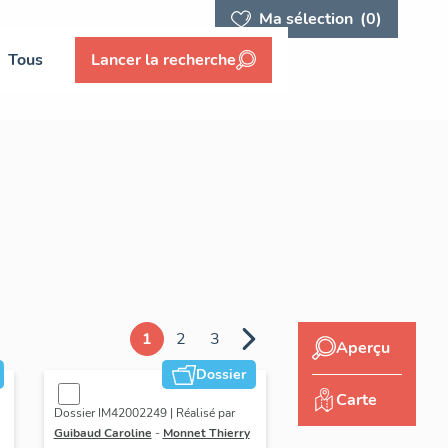
Ma sélection
(0)
Tous
Lancer la recherche
1
2
3
Aperçu
Dossier
Carte
Dossier IM42002249 | Réalisé par
Guibaud Caroline
-
Monnet Thierry