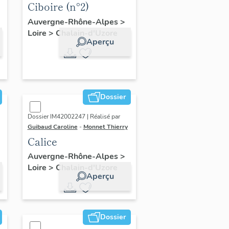
Ciboire (n°2)
Auvergne-Rhône-Alpes
>
Loire
>
Chalain-d'Uzore
Aperçu
Dossier
Dossier IM42002247 | Réalisé par
Guibaud Caroline
-
Monnet Thierry
Calice
Auvergne-Rhône-Alpes
>
Loire
>
Chalain-d'Uzore
Aperçu
Dossier