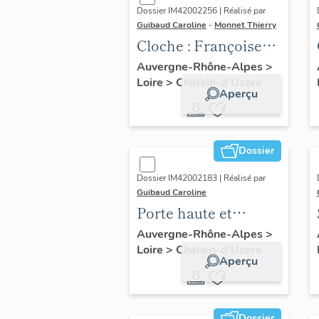
Dossier IM42002256 | Réalisé par
Guibaud Caroline
-
Monnet Thierry
Cloche : Françoise
Yvonne (n°2)
Auvergne-Rhône-Alpes
>
Loire
>
Chalain-d'Uzore
Aperçu
Dossier
Dossier IM42002183 | Réalisé par
Guibaud Caroline
Porte haute et
vantaux de la grande
Auvergne-Rhône-Alpes
>
Loire
>
Chalain-d'Uzore
salle
Aperçu
Dossier