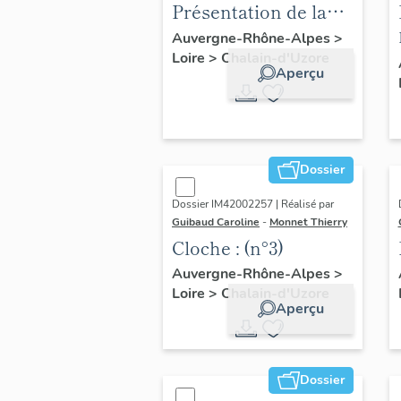
Présentation de la
commune de
Auvergne-Rhône-Alpes
>
Loire
>
Chalain-d'Uzore
Chalain-d'Uzore
Aperçu
Dossier
Dossier IM42002257 | Réalisé par
Guibaud Caroline
-
Monnet Thierry
Cloche : (n°3)
Auvergne-Rhône-Alpes
>
Loire
>
Chalain-d'Uzore
Aperçu
Dossier