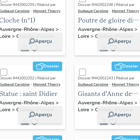
Dossier IM42002255 | Réalisé par
Dossier IM42002246 | Réalisé par
Guibaud Caroline
-
Monnet Thierry
Guibaud Caroline
-
Monnet Thierry
Cloche (n°1)
Poutre de gloire dite
tref
Auvergne-Rhône-Alpes
>
Auvergne-Rhône-Alpes
>
Loire
>
Chalain-d'Uzore
Loire
>
Chalain-d'Uzore
Aperçu
Aperçu
Dossier
Dossier
Dossier IM42002252 | Réalisé par
Dossier IM42002243 | Réalisé par
Guibaud Caroline
-
Monnet Thierry
Guibaud Caroline
-
Monnet Thierry
Statue : saint Didier
Gisants d'Anne de
Joyeuse et de Gabrie
Auvergne-Rhône-Alpes
>
Auvergne-Rhône-Alpes
>
Loire
>
Chalain-d'Uzore
Loire
>
Chalain-d'Uzore
de Lévis-Couzan
Aperçu
Aperçu
Dossier
Dossier