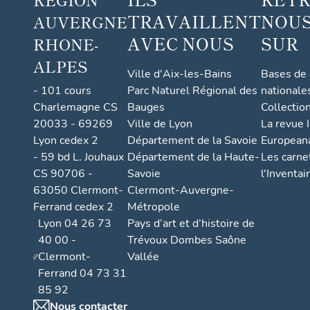
TRAVAILLENT
NOUS
AUVERGNE
AVEC NOUS
SUR
RHONE-
ALPES
Ville d'Aix-les-Bains
Bases de
- 101 cours
Parc Naturel Régional des
nationale
Charlemagne CS
Bauges
Collectio
20033 - 69269
Ville de Lyon
La revue I
Lyon cedex 2
Département de la Savoie
European
- 59 bd L. Jouhaux
Département de la Haute-
Les carne
CS 90706 -
Savoie
l'Inventai
63050 Clermont-
Clermont-Auvergne-
Ferrand cedex 2
Métropole
Lyon 04 26 73
Pays d’art et d’histoire de
40 00 -
Trévoux Dombes Saône
Clermont-
Vallée
Ferrand 04 73 31
85 92
Nous contacter