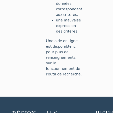
données
correspondant
aux critères,
une mauvaise
expression
des critères.
Une aide en ligne
est disponible
ici
pour plus de
renseignements
sur le
fonctionnement de
l'outil de recherche.
ILS
RET
RÉGION