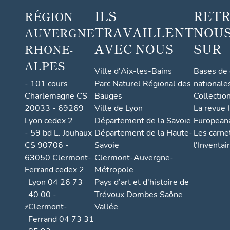
ILS
RET
RÉGION
TRAVAILLENT
NOUS
AUVERGNE
AVEC NOUS
SUR
RHONE-
ALPES
Ville d'Aix-les-Bains
Bases de
- 101 cours
Parc Naturel Régional des
nationale
Charlemagne CS
Bauges
Collectio
20033 - 69269
Ville de Lyon
La revue I
Lyon cedex 2
Département de la Savoie
European
- 59 bd L. Jouhaux
Département de la Haute-
Les carne
CS 90706 -
Savoie
l'Inventai
63050 Clermont-
Clermont-Auvergne-
Ferrand cedex 2
Métropole
Lyon 04 26 73
Pays d’art et d’histoire de
40 00 -
Trévoux Dombes Saône
Clermont-
Vallée
Ferrand 04 73 31