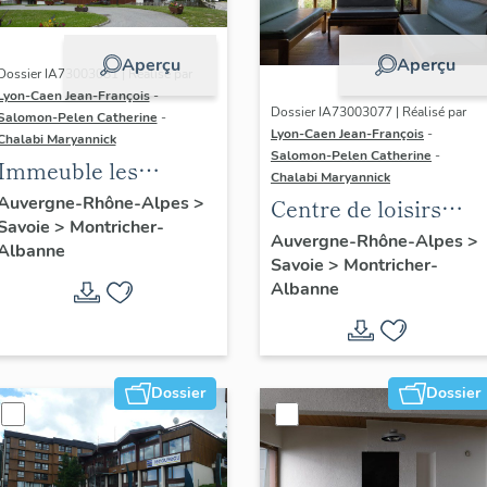
Aperçu
Aperçu
Dossier IA73003081 | Réalisé par
Lyon-Caen Jean-François
-
Dossier IA73003077 | Réalisé par
Salomon-Pelen Catherine
-
Lyon-Caen Jean-François
-
Chalabi Maryannick
Salomon-Pelen Catherine
-
Immeuble les
Chalabi Maryannick
Granges
Auvergne-Rhône-Alpes
>
Centre de loisirs
Savoie
>
Montricher-
Balcons de
Auvergne-Rhône-Alpes
>
Albanne
Savoie
>
Montricher-
Maurienne Arc-en-
Albanne
ciel : accueil
Dossier
Dossier