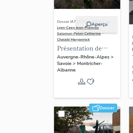
Dossier IA73003052 | Réalisé par
Aperçu
Lyon-Caen Jean-François
-
Salomon-Pelen Catherine
-
Chalabi Maryannick
Présentation de
l'aire d'étude les
Auvergne-Rhône-Alpes
>
Savoie
>
Montricher-
Karellis
Albanne
Dossier