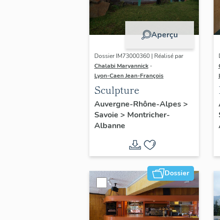
Aperçu
Dossier IM73000360 | Réalisé par
Chalabi Maryannick
-
Lyon-Caen Jean-François
Sculpture
Auvergne-Rhône-Alpes
>
Savoie
>
Montricher-
Albanne
Dossier