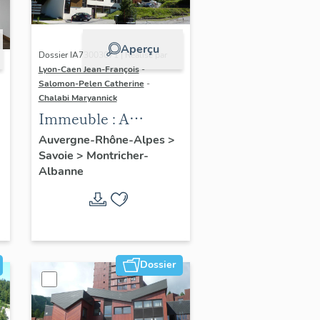
Aperçu
Dossier IA73003071 | Réalisé par
Lyon-Caen Jean-François
-
Salomon-Pelen Catherine
-
Chalabi Maryannick
Immeuble : A
Renouveau Porte
Auvergne-Rhône-Alpes
>
Savoie
>
Montricher-
Brune, bâtiment A
Albanne
(nord)
Dossier