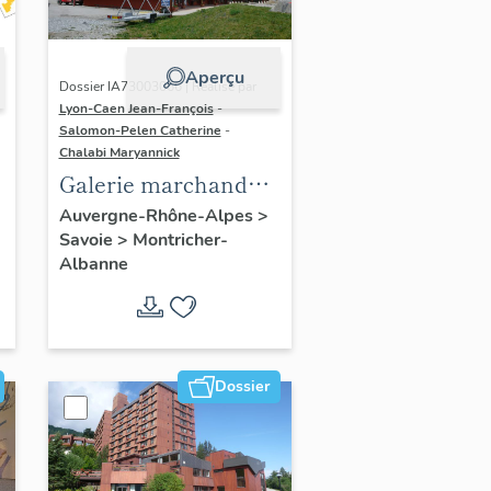
Aperçu
Dossier IA73003066 | Réalisé par
Lyon-Caen Jean-François
-
Salomon-Pelen Catherine
-
Chalabi Maryannick
Galerie marchande ;
établissement
Auvergne-Rhône-Alpes
>
Savoie
>
Montricher-
administratif :
Albanne
Centre administratif
et commercial le
Forum
Dossier