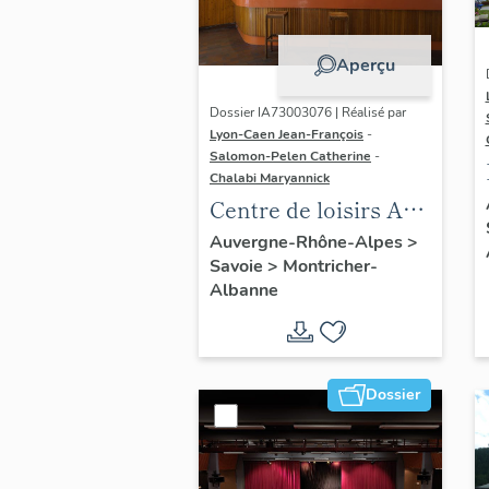
Aperçu
Dossier IA73003076 | Réalisé par
Lyon-Caen Jean-François
-
Salomon-Pelen Catherine
-
Chalabi Maryannick
Centre de loisirs Arc-
en-Ciel
Auvergne-Rhône-Alpes
>
Savoie
>
Montricher-
Albanne
Dossier