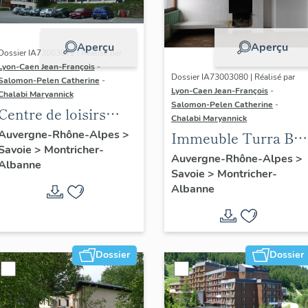
Aperçu
Aperçu
Dossier IA73003072 | Réalisé par
Lyon-Caen Jean-François
-
Dossier IA73003080 | Réalisé par
Salomon-Pelen Catherine
-
Lyon-Caen Jean-François
-
Chalabi Maryannick
Salomon-Pelen Catherine
-
Centre de loisirs
Chalabi Maryannick
Porte Brune : Village
Auvergne-Rhône-Alpes
>
Immeuble Turra B1 :
Savoie
>
Montricher-
de vacances
Foyer de jeunes
Auvergne-Rhône-Alpes
>
Albanne
Renouveau Porte
Savoie
>
Montricher-
travailleurs la Turra
Brune
Albanne
B1
Dossier
Dossier