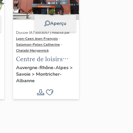
Aperçu
Dossier IA73003057 | Réalisé par
Lyon-Caen Jean-François
-
Salomon-Pelen Catherine
-
Chalabi Maryannick
Centre de loisirs
Azurèva : Parties
Auvergne-Rhône-Alpes
>
Savoie
>
Montricher-
communes
Albanne