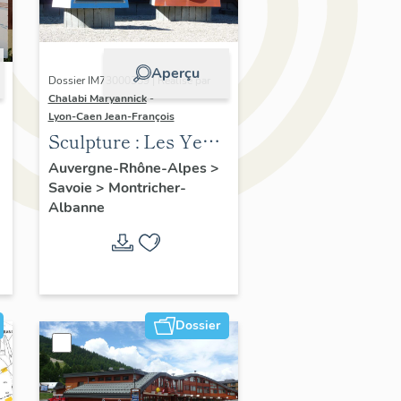
Aperçu
Dossier IM73000359 | Réalisé par
Chalabi Maryannick
-
Lyon-Caen Jean-François
Sculpture : Les Yeux
sur le toit
Auvergne-Rhône-Alpes
>
s
Savoie
>
Montricher-
Albanne
Dossier