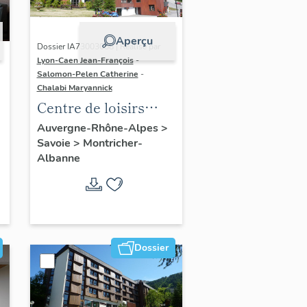
Aperçu
Dossier IA73003058 | Réalisé par
Lyon-Caen Jean-François
-
Salomon-Pelen Catherine
-
Chalabi Maryannick
Centre de loisirs
Azurèva : bâtiment
Auvergne-Rhône-Alpes
>
Savoie
>
Montricher-
des chambres
Albanne
Dossier