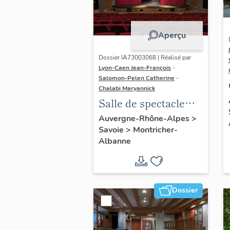
Aperçu
Dossier IA73003068 | Réalisé par
Lyon-Caen Jean-François
-
Salomon-Pelen Catherine
-
Chalabi Maryannick
Salle de spectacle
Pierre Lainé
Auvergne-Rhône-Alpes
>
Savoie
>
Montricher-
Albanne
Dossier