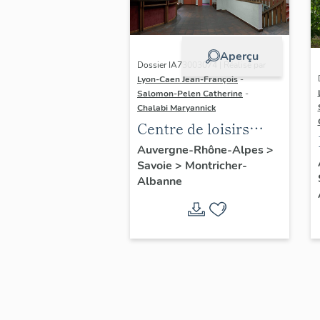
Aperçu
Dossier IA73003074 | Réalisé par
Lyon-Caen Jean-François
-
Salomon-Pelen Catherine
-
Chalabi Maryannick
Centre de loisirs
Carlines : Village de
Auvergne-Rhône-Alpes
>
Savoie
>
Montricher-
vacances Les
Albanne
Carlines