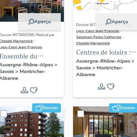
Aperçu
Aperçu
Dossier IA73003064 | Réalisé par
Lyon-Caen Jean-François
-
Dossier IM73000358 | Réalisé par
Salomon-Pelen Catherine
-
Chalabi Maryannick
-
Chalabi Maryannick
Lyon-Caen Jean-François
Centres de loisirs :
Ensemble du
Villages de vacances
Auvergne-Rhône-Alpes
>
mobilier de la
Auvergne-Rhône-Alpes
>
Savoie
>
Montricher-
Azurèva et Horizons
Savoie
>
Montricher-
bibliothèque :
Albanne
nouveaux
Albanne
armoire-
bibliothèque, table
de bibliothèque,
chaise, fauteuil,
Dossier
Dossier
banquette