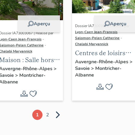
Aperçu
Aperçu
Dossier IA73003075 | Réalisé par
Lyon-Caen Jean-François
-
Dossier IA73003067 | Réalisé par
Salomon-Pelen Catherine
-
Lyon-Caen Jean-François
-
Chalabi Maryannick
Salomon-Pelen Catherine
-
Centres de loisirs
Chalabi Maryannick
Maison : Salle hors
Carlines
Auvergne-Rhône-Alpes
>
sac
Savoie
>
Montricher-
Blausannes : Village
Auvergne-Rhône-Alpes
>
Albanne
Savoie
>
Montricher-
de vacances les
Albanne
Carlines ; Gîtes les
Blausannes
1
2