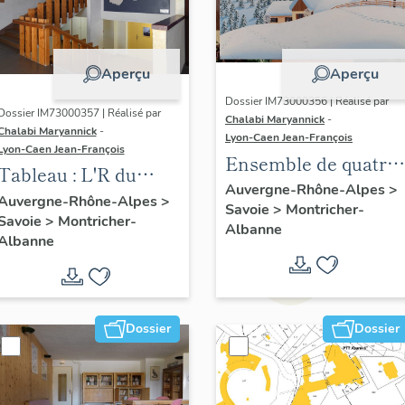
Aperçu
Aperçu
Dossier IM73000356 | Réalisé par
Dossier IM73000357 | Réalisé par
Chalabi Maryannick
-
Chalabi Maryannick
-
Lyon-Caen Jean-François
Lyon-Caen Jean-François
Ensemble de quatre
Tableau : L'R du
tableaux des Saison
Auvergne-Rhône-Alpes
>
temps, l'air du
Auvergne-Rhône-Alpes
>
Savoie
>
Montricher-
Savoie
>
Montricher-
renouveau
Albanne
Albanne
Dossier
Dossier