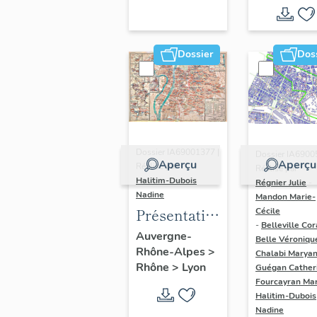
région
Auvergne-
Rhône-
Dossier
Dos
Alpes
(DOSSIER
EN COURS)
Dossier IA69001377 |
Dossier IA6900
Aperçu
Aperçu
Réalisé par
Réalisé par
Halitim-Dubois
Régnier Julie
-
Nadine
Mandon Marie-
Présentation
Cécile
-
Belleville Cor
et synthèse
Auvergne-
Belle Véroniqu
Rhône-Alpes
>
du
Chalabi Maryan
Rhône
>
Lyon
Guégan Cather
patrimoine
Fourcayran Ma
industriel
Halitim-Dubois
de la ville de
Nadine