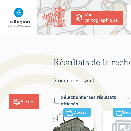
Vue
cartographique
Résultats de la rec
(Commune : Lyon)
Sélectionner les résultats
Filtres
affichés
Dossier
Dos