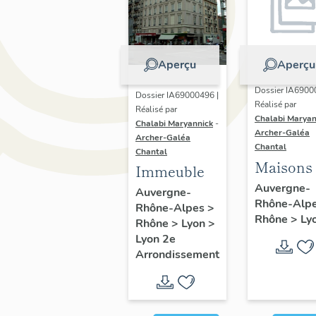
Aperçu
Aperçu
Dossier IA6900
Dossier IA69000496 |
Réalisé par
Réalisé par
Chalabi Maryan
Chalabi Maryannick
-
Archer-Galéa
Archer-Galéa
Chantal
Chantal
Maisons
Immeuble
Auvergne-
Auvergne-
Rhône-Alp
Rhône-Alpes
>
Rhône
>
Ly
Rhône
>
Lyon
>
Lyon 2e
Arrondissement