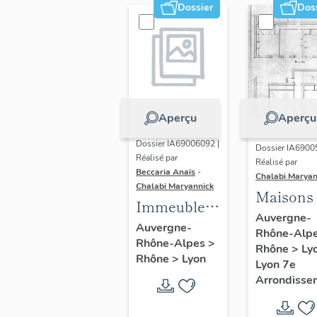
Dossier
Dos
Aperçu
Aperçu
Dossier IA69006092 |
Dossier IA6900
Réalisé par
Réalisé par
Beccaria Anaïs
-
Chalabi Maryan
Chalabi Maryannick
Maisons
Immeubles
Auvergne-
des Années
Auvergne-
Rhône-Alp
Rhône-Alpes
>
Trente de la
Rhône
>
Ly
Rhône
>
Lyon
rive gauche
Lyon 7e
Arrondisse