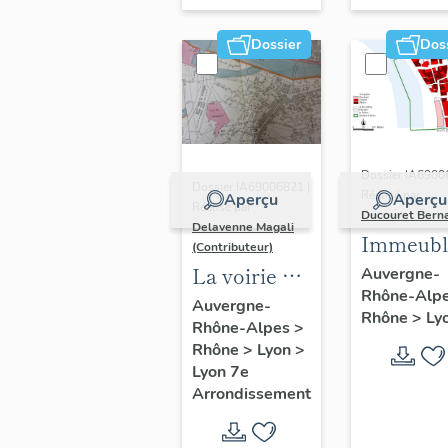
Dossier
Dos
Dossier IA6900
Dossier IA69006821 |
Réalisé par
Aperçu
Aperçu
Réalisé par
Ducouret Bern
Delavenne Magali
Immeubl
(Contributeur)
du quarti
La voirie du
Auvergne-
Rhône-Alp
Saint-Niz
secteur
Auvergne-
Rhône
>
Ly
Rhône-Alpes
>
d'étude
Rhône
>
Lyon
>
"Saint-
Lyon 7e
André"
Arrondissement
(Lyon 7e)