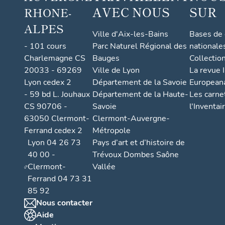
AVEC NOUS
SUR
RHONE-
ALPES
Ville d'Aix-les-Bains
Bases de
- 101 cours
Parc Naturel Régional des
nationale
Charlemagne CS
Bauges
Collectio
20033 - 69269
Ville de Lyon
La revue I
Lyon cedex 2
Département de la Savoie
European
- 59 bd L. Jouhaux
Département de la Haute-
Les carne
CS 90706 -
Savoie
l'Inventai
63050 Clermont-
Clermont-Auvergne-
Ferrand cedex 2
Métropole
Lyon 04 26 73
Pays d’art et d’histoire de
40 00 -
Trévoux Dombes Saône
Clermont-
Vallée
Ferrand 04 73 31
85 92
Nous contacter
Aide