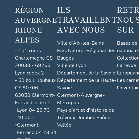
ILS
RET
RÉGION
TRAVAILLENT
NOUS
AUVERGNE
AVEC NOUS
SUR
RHONE-
ALPES
Ville d'Aix-les-Bains
Bases de
- 101 cours
Parc Naturel Régional des
nationale
Charlemagne CS
Bauges
Collectio
20033 - 69269
Ville de Lyon
La revue I
Lyon cedex 2
Département de la Savoie
European
- 59 bd L. Jouhaux
Département de la Haute-
Les carne
CS 90706 -
Savoie
l'Inventai
63050 Clermont-
Clermont-Auvergne-
Ferrand cedex 2
Métropole
Lyon 04 26 73
Pays d’art et d’histoire de
40 00 -
Trévoux Dombes Saône
Clermont-
Vallée
Ferrand 04 73 31